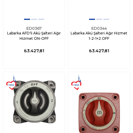
ED0367
ED0344
Labarka AFD'li Akü Şalteri Ağır
Labarka Akü Şalteri Ağır Hizmet
Hizmet ON-OFF
1-2-1+2 OFF
₺3.427,81
₺3.427,81
YENI
YENI
ÜRÜN
ÜRÜN