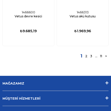
1466600
1466313
Vetus devre kesici
Vetus akü kutusu
₺9.685,19
₺1.969,96
1
2
3
...
11
>
MAĞAZAMIZ
MÜŞTERİ HİZMETLERİ