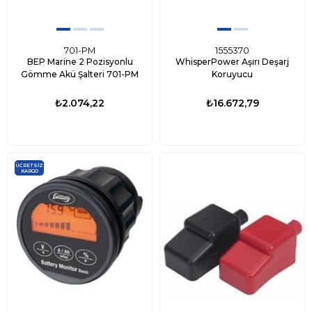
701-PM
1555370
BEP Marine 2 Pozisyonlu
WhisperPower Aşırı Deşarj
Gömme Akü Şalteri 701-PM
Koruyucu
₺2.074,22
₺16.672,79
ÜCRETSIZ
KARGO