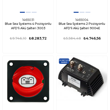
1465031
1465004
Blue Sea Systems 4 Pozisyonlu
Blue Sea Systems 2 Pozisyonlu
AFD'li Akü Şalteri 3003
AFD'li Akü Şalteri 9004E
₺9.746,10
₺8.283,72
₺5.584,48
₺4.746,56
ÜCRETSIZ
KARGO