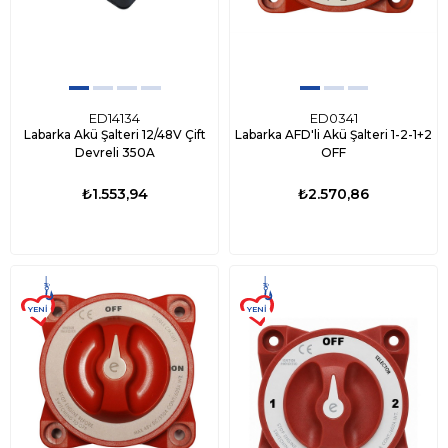
ED14134
ED0341
Labarka Akü Şalteri 12/48V Çift
Labarka AFD'li Akü Şalteri 1-2-1+2
Devreli 350A
OFF
₺1.553,94
₺2.570,86
YENI
YENI
ÜRÜN
ÜRÜN