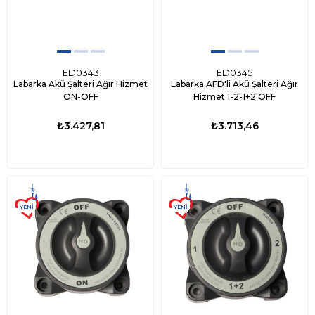
ED0343
ED0345
Labarka Akü Şalteri Ağır Hizmet
Labarka AFD'li Akü Şalteri Ağır
ON-OFF
Hizmet 1-2-1+2 OFF
₺3.427,81
₺3.713,46
YENI
YENI
ÜRÜN
ÜRÜN