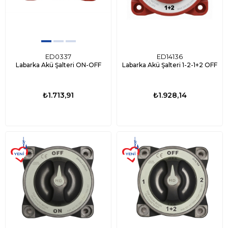
ED0337
ED14136
Labarka Akü Şalteri ON-OFF
Labarka Akü Şalteri 1-2-1+2 OFF
₺1.713,91
₺1.928,14
YENI
YENI
ÜRÜN
ÜRÜN