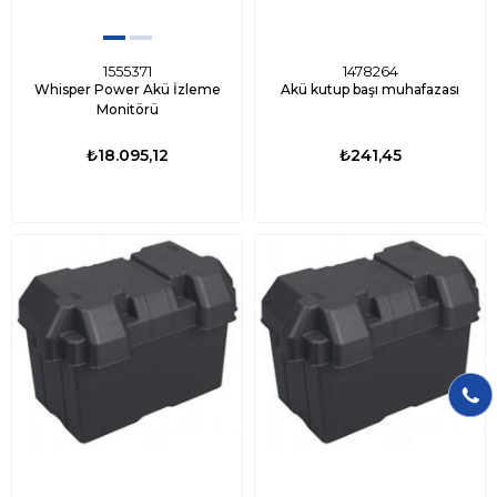
1555371
1478264
Whisper Power Akü İzleme
Akü kutup başı muhafazası
Monitörü
₺18.095,12
₺241,45