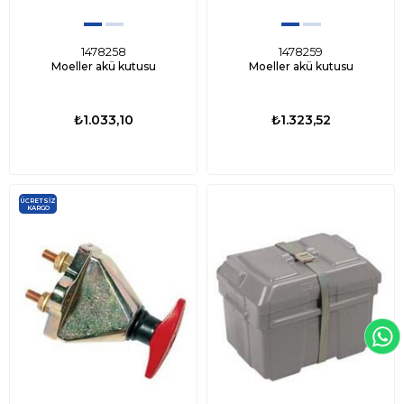
1478258
1478259
Moeller akü kutusu
Moeller akü kutusu
₺1.033,10
₺1.323,52
ÜCRETSIZ
KARGO