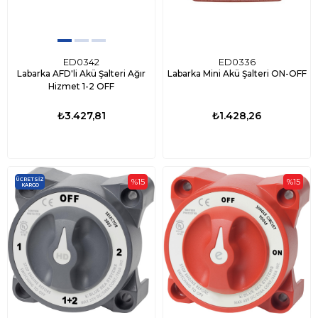
ED0342
ED0336
Labarka AFD'li Akü Şalteri Ağır
Labarka Mini Akü Şalteri ON-OFF
Hizmet 1-2 OFF
₺3.427,81
₺1.428,26
ÜCRETSIZ
%15
%15
KARGO