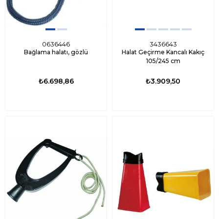
0636446
3436643
Bağlama halatı, gözlü
Halat Geçirme Kancalı Kakıç
105/245 cm
₺6.698,86
₺3.909,50