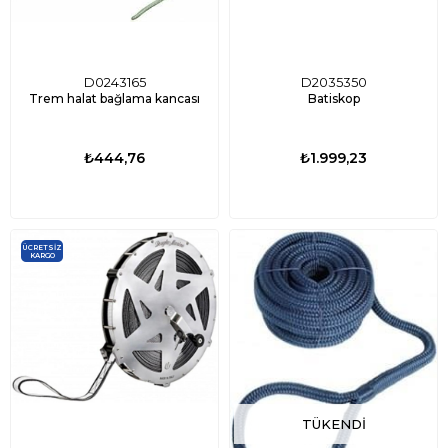
D0243165
D2035350
Trem halat bağlama kancası
Batiskop
₺444,76
₺1.999,23
ÜCRETSIZ
KARGO
TÜKENDI