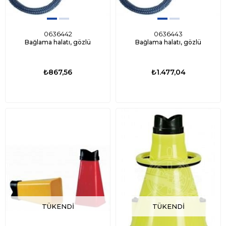
0636442
0636443
Bağlama halatı, gözlü
Bağlama halatı, gözlü
₺867,56
₺1.477,04
TÜKENDI
TÜKENDI