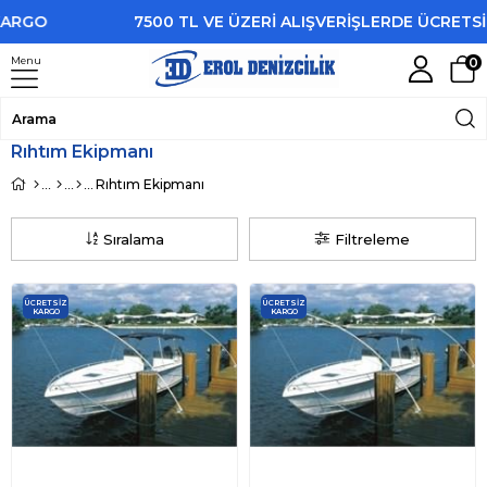
O
7500 TL VE ÜZERİ ALIŞVERİŞLERDE ÜCRETSİZ KA
Menu
0
Rıhtım Ekipmanı
Rıhtım Ekipmanı
Sıralama
Filtreleme
ÜCRETSIZ
ÜCRETSIZ
KARGO
KARGO