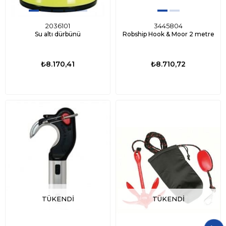
2036101
3445804
Su altı dürbünü
Robship Hook & Moor 2 metre
₺8.170,41
₺8.710,72
TÜKENDI
TÜKENDI