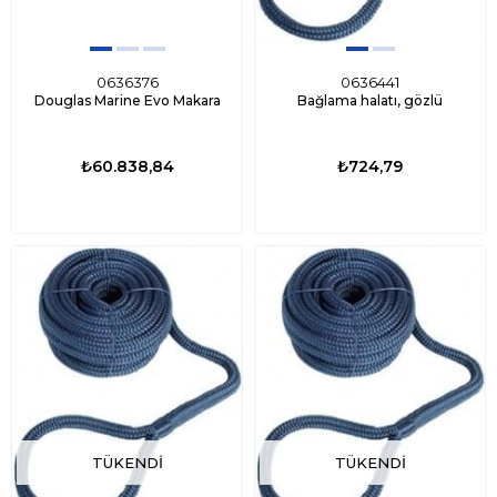
0636376
0636441
Douglas Marine Evo Makara
Bağlama halatı, gözlü
₺60.838,84
₺724,79
TÜKENDI
TÜKENDI