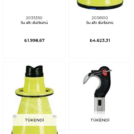
2035350
2036100
Su altı dürbünü
Su altı dürbünü
₺1.998,67
₺4.623,31
TÜKENDI
TÜKENDI