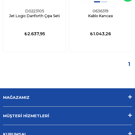
D0223105
0636319
Jet Logic Danforth Çıpa Seti
Kablo Kancası
₺2.637,95
₺1.043,26
1
MAĞAZAMIZ
MÜŞTERİ HİZMETLERİ
KURUMSAL