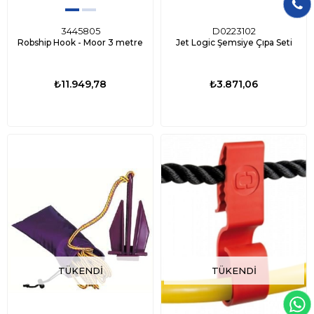
3445805
D0223102
Robship Hook - Moor 3 metre
Jet Logic Şemsiye Çıpa Seti
₺11.949,78
₺3.871,06
TÜKENDI
TÜKENDI