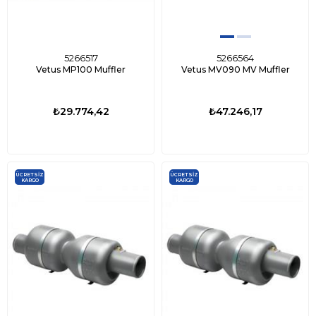
5266517
5266564
Vetus MP100 Muffler
Vetus MV090 MV Muffler
₺29.774,42
₺47.246,17
ÜCRETSIZ
ÜCRETSIZ
KARGO
KARGO