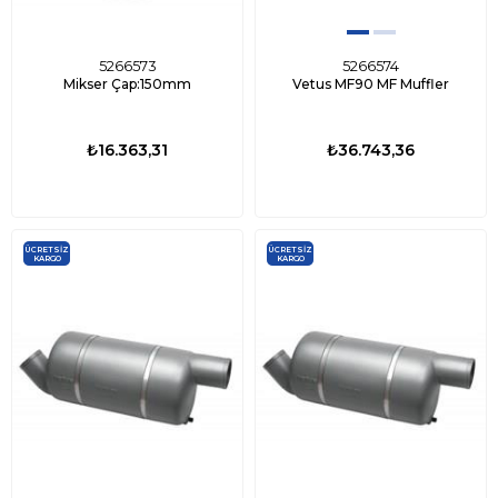
5266573
5266574
Mikser Çap:150mm
Vetus MF90 MF Muffler
₺16.363,31
₺36.743,36
ÜCRETSIZ
ÜCRETSIZ
KARGO
KARGO