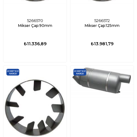
5266570
5266572
Mikser Çap:90mm
Mikser Çap:125mm
₺11.336,89
₺13.981,79
ÜCRETSIZ
ÜCRETSIZ
KARGO
KARGO