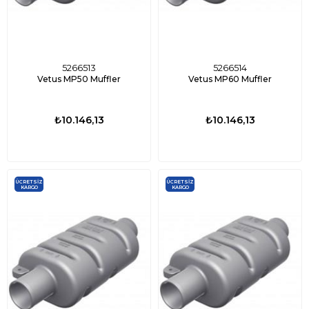
5266513
5266514
Vetus MP50 Muffler
Vetus MP60 Muffler
₺10.146,13
₺10.146,13
ÜCRETSIZ
ÜCRETSIZ
KARGO
KARGO