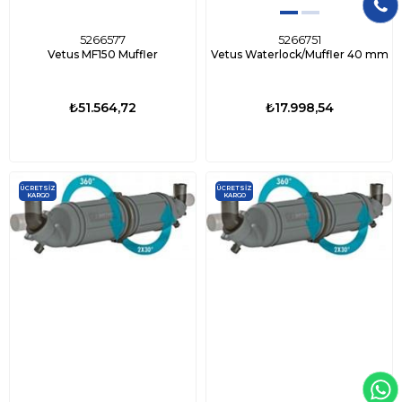
5266577
5266751
Vetus MF150 Muffler
Vetus Waterlock/Muffler 40 mm
₺51.564,72
₺17.998,54
ÜCRETSIZ
ÜCRETSIZ
KARGO
KARGO