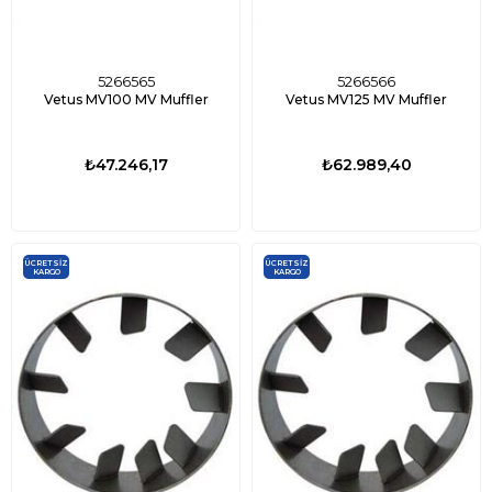
5266565
5266566
Vetus MV100 MV Muffler
Vetus MV125 MV Muffler
₺47.246,17
₺62.989,40
ÜCRETSIZ
ÜCRETSIZ
KARGO
KARGO