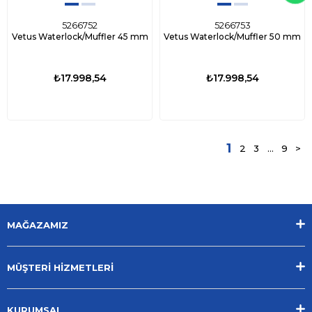
5266752
5266753
Vetus Waterlock/Muffler 45 mm
Vetus Waterlock/Muffler 50 mm
₺17.998,54
₺17.998,54
1
2
3
...
9
>
MAĞAZAMIZ
MÜŞTERİ HİZMETLERİ
KURUMSAL