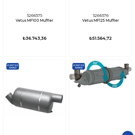
5266575
5266576
Vetus MF100 Muffler
Vetus MF125 Muffler
₺36.743,36
₺51.564,72
ÜCRETSIZ
ÜCRETSIZ
KARGO
KARGO