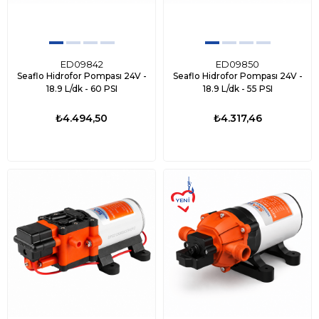
ED09842
ED09850
Seaflo Hidrofor Pompası 24V -
Seaflo Hidrofor Pompası 24V -
18.9 L/dk - 60 PSI
18.9 L/dk - 55 PSI
₺4.494,50
₺4.317,46
YENI
ÜRÜN