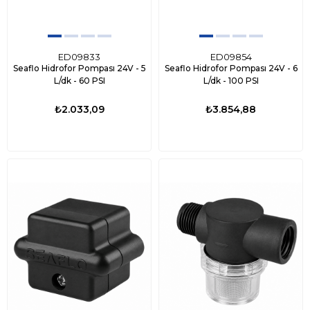
ED09833
ED09854
Seaflo Hidrofor Pompası 24V - 5
Seaflo Hidrofor Pompası 24V - 6
L/dk - 60 PSI
L/dk - 100 PSI
₺2.033,09
₺3.854,88