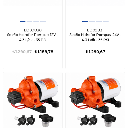
ED09830
ED09831
Seaflo Hidrofor Pompası 12V -
Seaflo Hidrofor Pompası 24V -
4.3 L/dk - 35 PSI
4.3 L/dk - 35 PSI
₺1.290,67
₺1.189,78
₺1.290,67