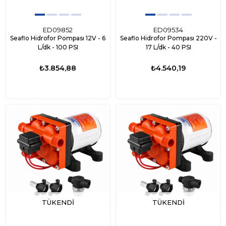
ED09852
ED09534
Seaflo Hidrofor Pompası 12V - 6
Seaflo Hidrofor Pompası 220V -
L/dk - 100 PSI
17 L/dk - 40 PSI
₺3.854,88
₺4.540,19
TÜKENDI
TÜKENDI