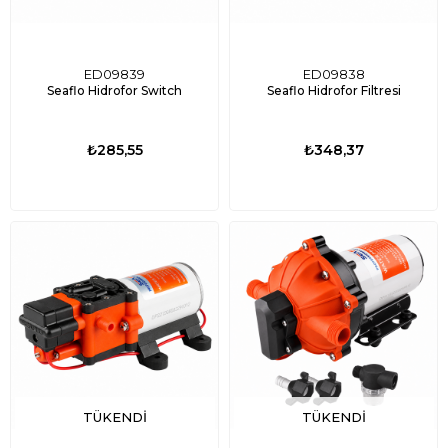
ED09839
ED09838
Seaflo Hidrofor Switch
Seaflo Hidrofor Filtresi
₺285,55
₺348,37
TÜKENDI
TÜKENDI