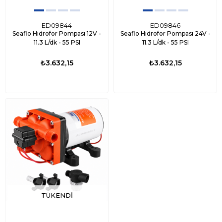
ED09844
ED09846
Seaflo Hidrofor Pompası 12V -
Seaflo Hidrofor Pompası 24V -
11.3 L/dk - 55 PSI
11.3 L/dk - 55 PSI
₺3.632,15
₺3.632,15
TÜKENDI