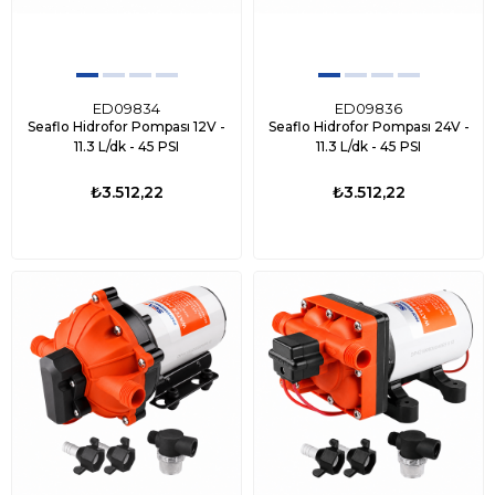
ED09834
ED09836
Seaflo Hidrofor Pompası 12V -
Seaflo Hidrofor Pompası 24V -
11.3 L/dk - 45 PSI
11.3 L/dk - 45 PSI
₺3.512,22
₺3.512,22