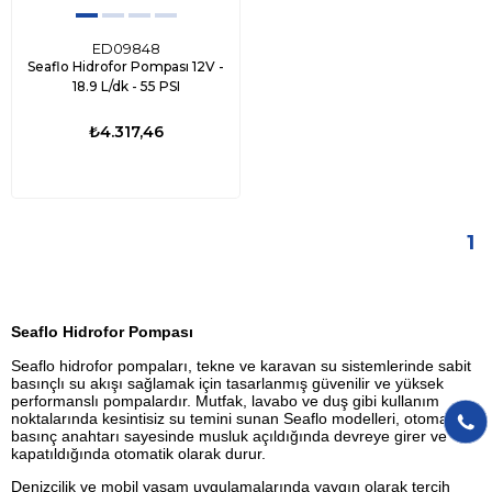
ED09848
Seaflo Hidrofor Pompası 12V -
18.9 L/dk - 55 PSI
₺4.317,46
1
Seaflo Hidrofor Pompası
Seaflo hidrofor pompaları, tekne ve karavan su sistemlerinde sabit
basınçlı su akışı sağlamak için tasarlanmış güvenilir ve yüksek
performanslı pompalardır. Mutfak, lavabo ve duş gibi kullanım
noktalarında kesintisiz su temini sunan Seaflo modelleri, otomatik
basınç anahtarı sayesinde musluk açıldığında devreye girer ve
kapatıldığında otomatik olarak durur.
Denizcilik ve mobil yaşam uygulamalarında yaygın olarak tercih