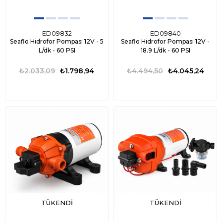
ED09832
ED09840
Seaflo Hidrofor Pompası 12V - 5
Seaflo Hidrofor Pompası 12V -
L/dk - 60 PSI
18.9 L/dk - 60 PSI
₺2.033,09
₺1.798,94
₺4.494,50
₺4.045,24
TÜKENDI
TÜKENDI