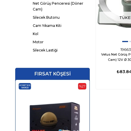
Net Görüş Penceresi (Döner
Cam)
TÜKE
Silecek Butonu
Cam Yıkama Kiti
Kol
Motor
19663
Silecek Lastiği
Vetus Net Görüş P
Cam) 1
₺83.8
FIRSAT KÖŞESİ
ÜCRETSIZ
ÜCRETSIZ
%27
KARGO
KARGO
‹
›