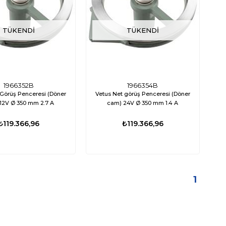
TÜKENDI
TÜKENDI
1966352B
1966354B
 Görüş Penceresi (Döner
Vetus Net görüş Penceresi (Döner
cam) 12V Ø 350 mm 2.7 A
cam) 24V Ø 350 mm 1.4 A
₺119.366,96
₺119.366,96
%15
1