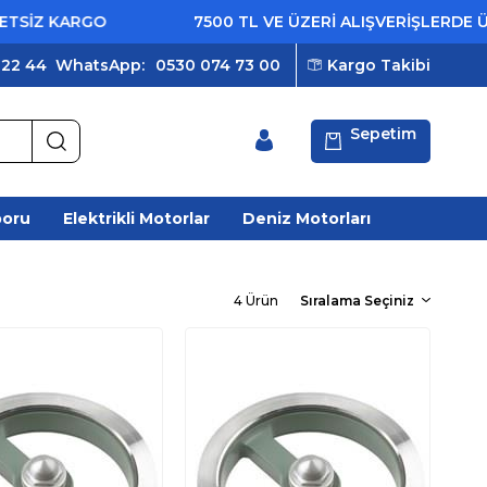
İZ KARGO
7500 TL VE ÜZERİ ALIŞVERİŞLERDE ÜCR
 22 44
WhatsApp:
0530 074 73 00
Kargo Takibi
Sepetim
poru
Elektrikli Motorlar
Deniz Motorları
4 Ürün