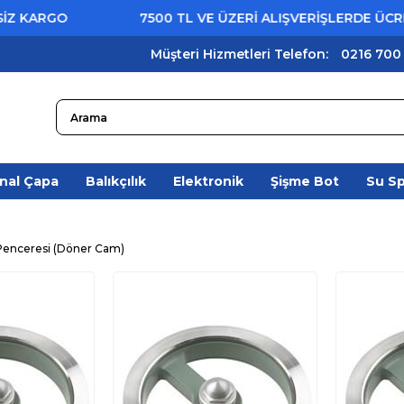
 KARGO
7500 TL VE ÜZERİ ALIŞVERİŞLERDE ÜCRETS
Müşteri Hizmetleri Telefon:
0216 700
nal Çapa
Balıkçılık
Elektronik
Şişme Bot
Su S
Penceresi (Döner Cam)