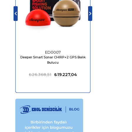
ED0007
ED04
Deeper Smart Sonar CHIRP+2 GPS Balık
Bluefin LED Piranha P
Bulucu
1610 Lümen
₺26.368,51
₺19.227,04
₺13.861,50
₺