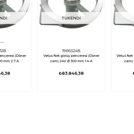
NDI
TÜKENDI
12B
1966324B
enceresi (Döner
Vetus Net görüş penceresi (Döner
Vetus Net
2V Ø 300 mm 2.7 A
cam) 24V Ø 300 mm 1.4 A
46,38
₺83.846,38
ÜCRETSIZ
%35
%17
KARGO