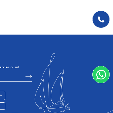
berdar olun!
im