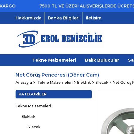
RGO
7500 TL VE ÜZERİ ALIŞVERİŞLERDE ÜCRETSİZ
Hakkımızda
Banka Bilgileri
İletişim
Tekne Malzemeleri
Balık Bulucular
Sa
Net Görüş Penceresi (Döner Cam)
Anasayfa
Tekne Malzemeleri
Elektrik
Silecek
Net Görüş 
KATEGORILER
Tekne Malzemeleri
Elektrik
Silecek