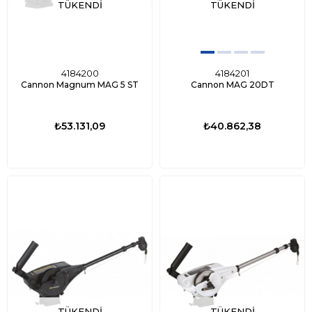
TÜKENDI
TÜKENDI
4184200
4184201
Cannon Magnum MAG 5 ST
Cannon MAG 20DT
₺53.131,09
₺40.862,38
TÜKENDI
TÜKENDI