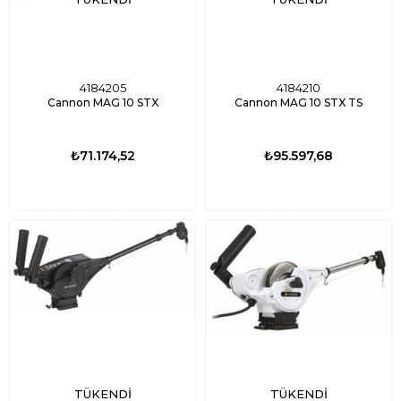
4184205
4184210
Cannon MAG 10 STX
Cannon MAG 10 STX TS
₺71.174,52
₺95.597,68
TÜKENDI
TÜKENDI