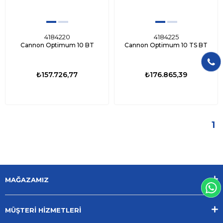
4184220
4184225
Cannon Optimum 10 BT
Cannon Optimum 10 TS BT
₺157.726,77
₺176.865,39
1
MAĞAZAMIZ
MÜŞTERİ HİZMETLERİ