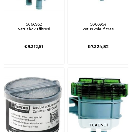
5066952
5066954
Vetus koku filtresi
Vetus koku filtresi
₺9.312,51
₺7.324,82
TÜKENDI