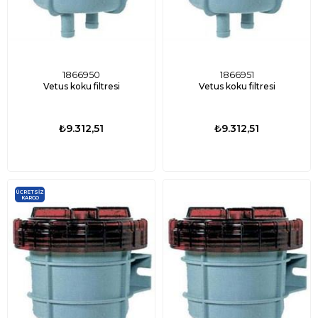
1866950
1866951
Vetus koku filtresi
Vetus koku filtresi
₺9.312,51
₺9.312,51
ÜCRETSIZ
KARGO