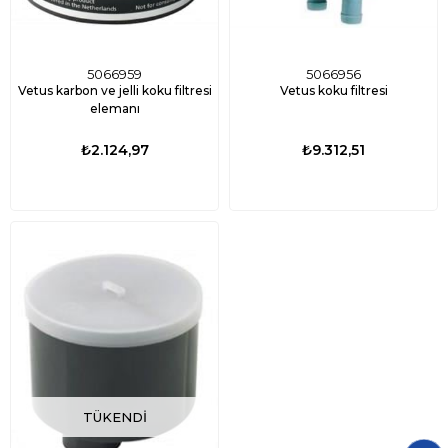
5066959
5066956
Vetus karbon ve jelli koku filtresi
Vetus koku filtresi
elemanı
₺2.124,97
₺9.312,51
TÜKENDI