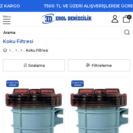
KARGO
7500 TL VE ÜZERİ ALIŞVERİŞLERDE ÜCRETSİ
Menu
0
Koku Filtresi
Koku Filtresi
Sıralama
Filtreleme
ÜCRETSIZ
ÜCRETSIZ
KARGO
KARGO