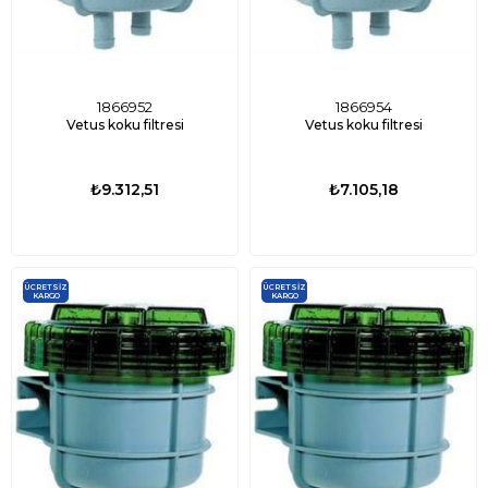
1866952
1866954
Vetus koku filtresi
Vetus koku filtresi
₺9.312,51
₺7.105,18
ÜCRETSIZ
ÜCRETSIZ
KARGO
KARGO