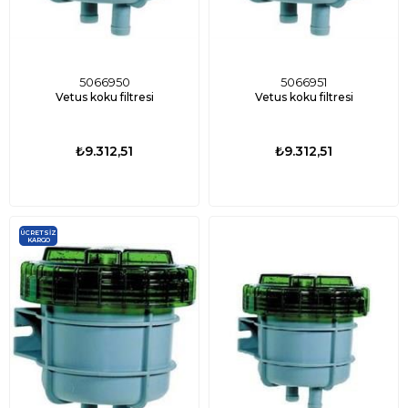
5066950
5066951
Vetus koku filtresi
Vetus koku filtresi
₺9.312,51
₺9.312,51
ÜCRETSIZ
KARGO