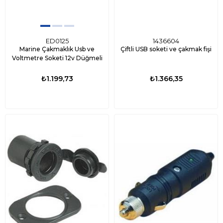
ED0125
1436604
Marine Çakmaklık Usb ve
Çiftli USB soketi ve çakmak fişi
Voltmetre Soketi 12v Düğmeli
₺1.199,73
₺1.366,35