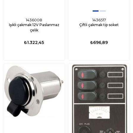
1436008
1436517
Işıklı çakmak 12V Paslanmaz
Çiftli çakmak tip soket
çelik
₺1.322,45
₺696,89