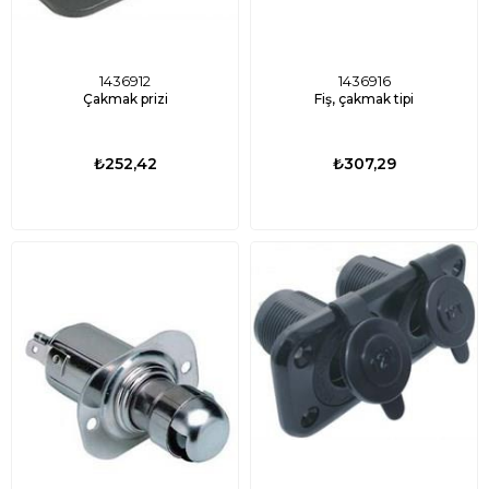
1436912
1436916
Çakmak prizi
Fiş, çakmak tipi
₺252,42
₺307,29