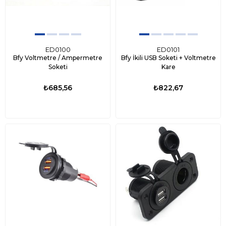
ED0100
ED0101
Bfy Voltmetre / Ampermetre
Bfy İkili USB Soketi + Voltmetre
Soketi
Kare
₺685,56
₺822,67