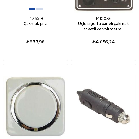
1436518
1410036
Çakmak prizi
Üçlü sigorta paneli çakmak
soketli ve voltmetreli
₺877,98
₺4.056,24