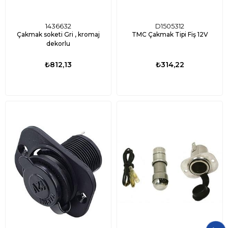
1436632
D1505312
Çakmak soketi Gri , kromaj
TMC Çakmak Tipi Fiş 12V
dekorlu
₺812,13
₺314,22