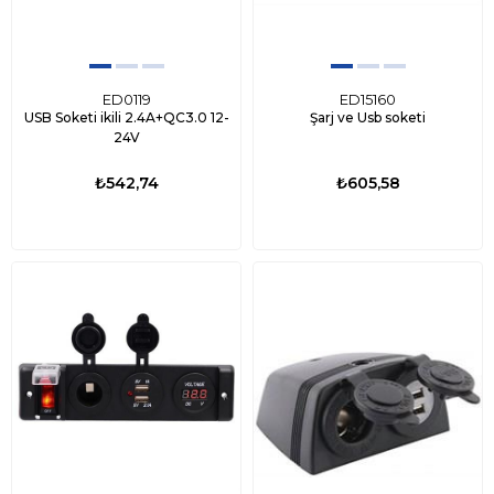
ED0119
ED15160
USB Soketi ikili 2.4A+QC3.0 12-
Şarj ve Usb soketi
24V
₺542,74
₺605,58