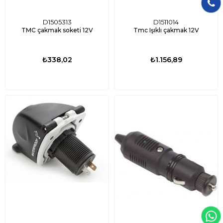
D1505313
D1511014
TMC çakmak soketi 12V
Tmc Işıklı çakmak 12V
₺338,02
₺1.156,89