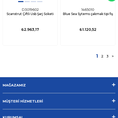
D3019602
1465010
Scanstrut Çiftli Usb Şarj Soketi
Blue Sea Sytems çakmak tipi fiş
₺2.963,17
₺1.120,52
1
2
3
>
MAĞAZAMIZ
MÜŞTERİ HİZMETLERİ
KURUMSAL