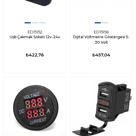
ED15152
ED15156
Usb Çakmak Soketi 12v-24v
Dijital Voltmetre Göstergesi 5-
30 Volt
₺422,76
₺457,04