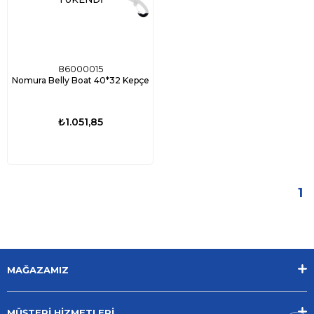
86000015
Nomura Belly Boat 40*32 Kepçe
₺1.051,85
1
MAĞAZAMIZ
MÜŞTERİ HİZMETLERİ