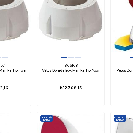
167
1966168
Manika Tipi:Tom
Vetus Dorade Box Manika Tipi:Yogi
Vetus Dor
2,16
₺12.308,15
ÜCRETSIZ
ÜCRETSIZ
KARGO
KARGO