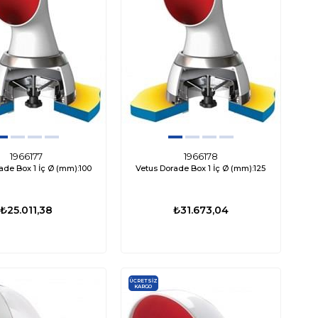
1966177
1966178
ade Box 1 İç Ø (mm):100
Vetus Dorade Box 1 İç Ø (mm):125
₺25.011,38
₺31.673,04
ÜCRETSIZ
KARGO