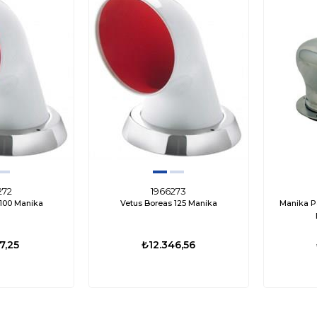
272
1966273
 100 Manika
Vetus Boreas 125 Manika
Manika P
7,25
₺12.346,56