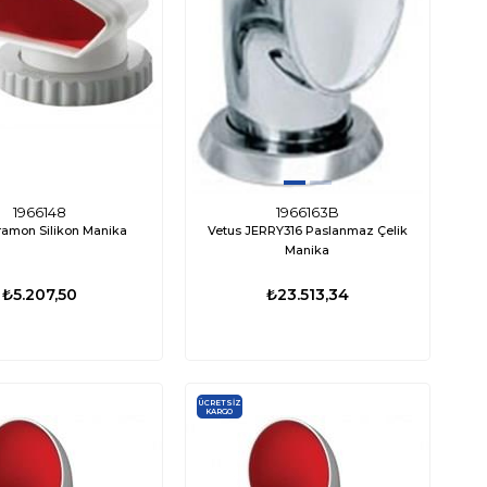
TÜKENDI
1966148
1966163B
ramon Silikon Manika
Vetus JERRY316 Paslanmaz Çelik
Manika
₺5.207,50
₺23.513,34
ED0667
000-16110-001
nami Mk2 Livar Pompası 800
Lowrance Eagle 4X Balık Bulucu Türkçe
GPH 12V
Menü
29,53
₺3.676,53
₺12.972,12
₺9.602,88
ÜCRETSIZ
KARGO