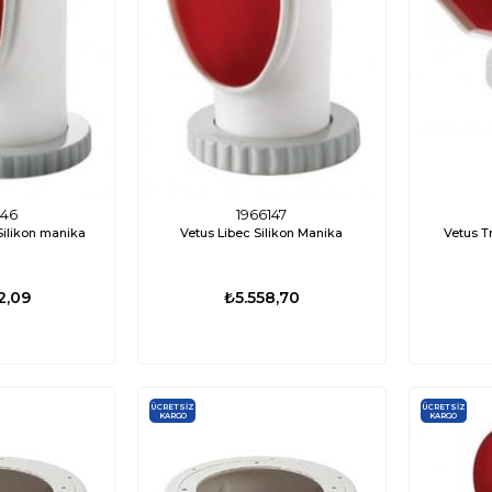
146
1966147
Silikon manika
Vetus Libec Silikon Manika
Vetus T
2,09
₺5.558,70
01
ED0417
3 Su Altı Lambası
Labarka Uzaktan Kumandalı LED
Attwood Tsu
-Beyaz
Projektör 12/24V 60W Beyaz (Flaş/SOS)
₺8.976,84
₺15.939,33
₺13.282,77
₺4.3
ÜCRETSIZ
ÜCRETSIZ
KARGO
KARGO