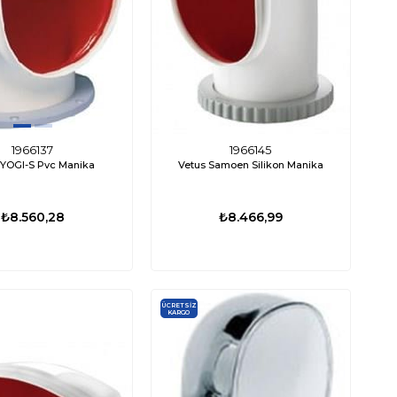
1966137
1966145
 YOGI-S Pvc Manika
Vetus Samoen Silikon Manika
₺8.560,28
₺8.466,99
ÜCRETSIZ
KARGO
%15