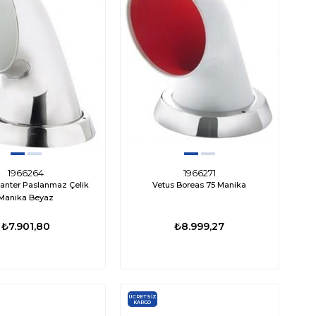
1966264
1966271
vanter Paslanmaz Çelik
Vetus Boreas 75 Manika
Manika Beyaz
₺7.901,80
₺8.999,27
ÜCRETSIZ
KARGO