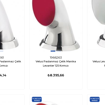
261
1966263
 Paslanmaz Çelik
Vetus Paslanmaz Çelik Manika
Vetus Le
ırmızı
Levanter 125 Kırmızı
4,14
₺8.395,66
ÜCRETSIZ
ÜCRETSIZ
KARGO
KARGO