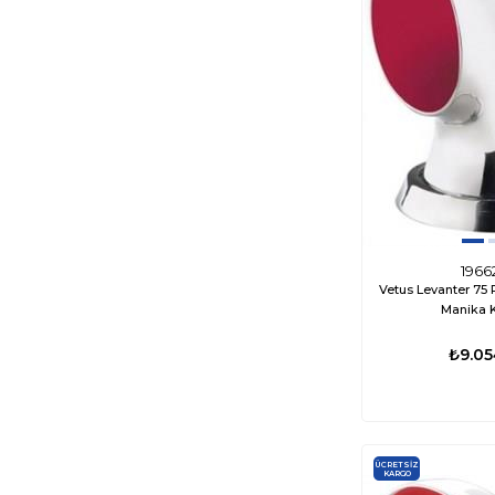
1966
Vetus Levanter 75
Manika K
₺9.05
ÜCRETSIZ
KARGO