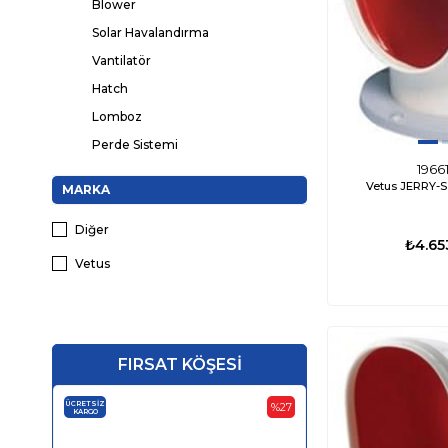
Blower
Solar Havalandırma
Vantilatör
Hatch
Lomboz
Perde Sistemi
1966
Vetus JERRY-S
MARKA
Diğer
₺4.65
Vetus
FIRSAT KÖŞESİ
ÜCRETSIZ
ÜCRETSIZ
%27
KARGO
KARGO