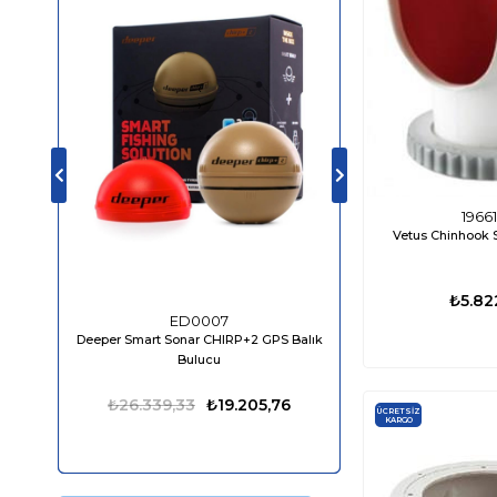
‹
›
1966
Vetus Chinhook 
₺5.82
ED0007
ED04
Deeper Smart Sonar CHIRP+2 GPS Balık
Bluefin LED Piranha P
Bulucu
1610 Lümen
₺26.339,33
₺19.205,76
₺13.849,98
ÜCRETSIZ
KARGO