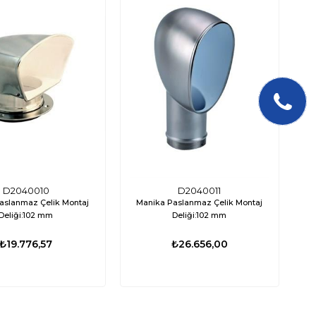
D2040010
D2040011
aslanmaz Çelik Montaj
Manika Paslanmaz Çelik Montaj
Deliği:102 mm
Deliği:102 mm
₺19.776,57
₺26.656,00