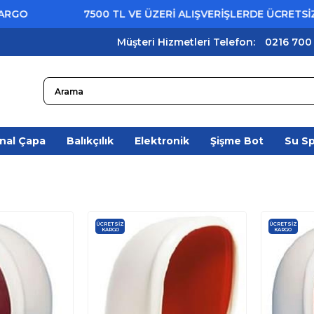
7500 TL VE ÜZERİ ALIŞVERİŞLERDE ÜCRETSİZ KARGO
Müşteri Hizmetleri Telefon:
0216 700
nal Çapa
Balıkçılık
Elektronik
Şişme Bot
Su S
ÜCRETSIZ
ÜCRETSIZ
KARGO
KARGO