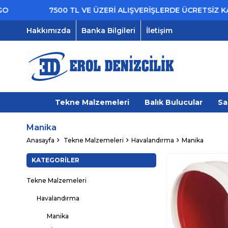
7500 TL VE ÜZERİ ALIŞVERİŞLERDE ÜCRETSİZ KARGO
Hakkımızda
Banka Bilgileri
İletişim
Tekne Malzemeleri
Balık Bulucular
Sa
Manika
Anasayfa
Tekne Malzemeleri
Havalandırma
Manika
KATEGORILER
Tekne Malzemeleri
Havalandırma
Manika