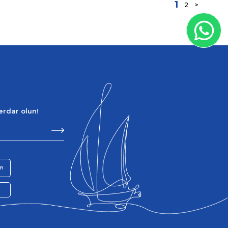
1
2
>
berdar olun!
im