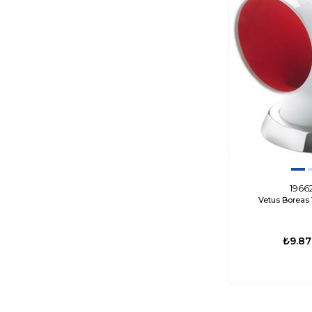
1966
Vetus Boreas
₺9.87