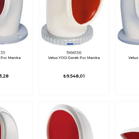
135
1966136
 Pvc Manika
Vetus YOGI Esnek Pvc Manika
Vetus
3,28
₺9.548,01
ÜCRETSIZ
%35
%17
KARGO