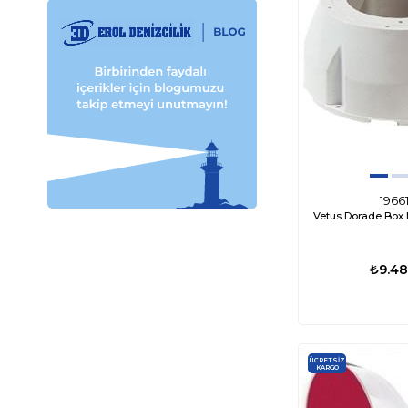
1966
Vetus Dorade Box 
₺9.48
ÜCRETSIZ
KARGO