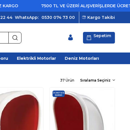
7500 TL VE ÜZERİ ALIŞVERİŞLERDE ÜCRETSİZ KA
 22 44
WhatsApp:
0530 074 73 00
Kargo Takibi
Sepetim
poru
Elektrikli Motorlar
Deniz Motorları
37 Ürün
ÜCRETSIZ
KARGO