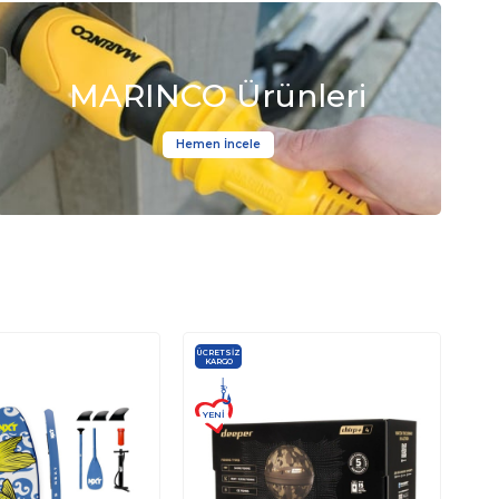
MARINCO Ürünleri
Hemen İncele
ÜCRETSIZ
KARGO
YENI
ÜRÜN