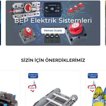
BEP Elektrik Sistemleri
Hemen İncele
SİZİN İÇİN ÖNERDİKLERİMİZ
ÜCRETSIZ
ÜCRETSIZ
KARGO
KARGO
YENI
YENI
ÜRÜN
ÜRÜN