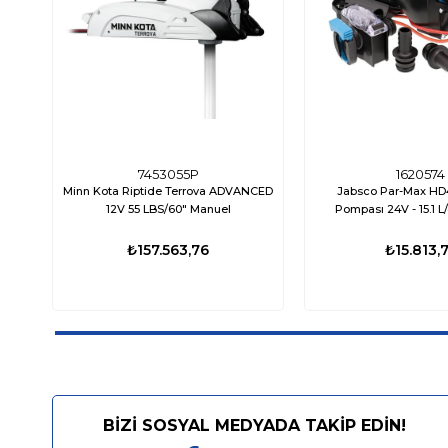
7453055P
1620574
Minn Kota Riptide Terrova ADVANCED
Jabsco Par-Max HD4
12V 55 LBS/60" Manuel
Pompası 24V - 15.1 L/
₺157.563,76
₺15.813,7
BİZİ SOSYAL MEDYADA TAKİP EDİN!