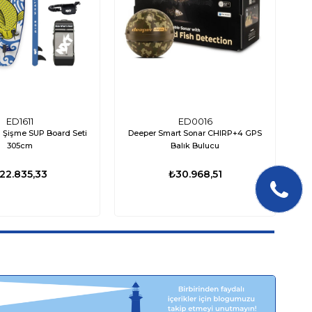
ED1611
ED0016
 Şişme SUP Board Seti
Deeper Smart Sonar CHIRP+4 GPS
305cm
Balık Bulucu
22.835,33
₺30.968,51