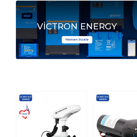
VİCTRON ENERGY
Hemen İncele
ÜCRETSIZ
ÜCRETSIZ
KARGO
KARGO
YENI
ÜRÜN