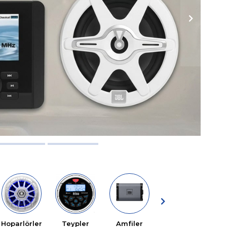
Sintine
Pompaları
Hoparlörler
Teypler
Amfiler