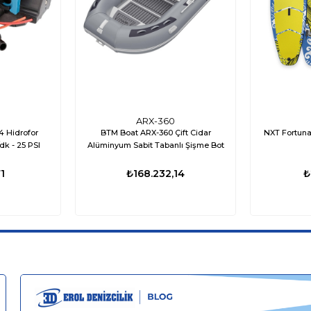
ARX-360
 Hidrofor
BTM Boat ARX-360 Çift Cidar
NXT Fortuna
dk - 25 PSI
Alüminyum Sabit Tabanlı Şişme Bot
1
₺168.232,14
₺