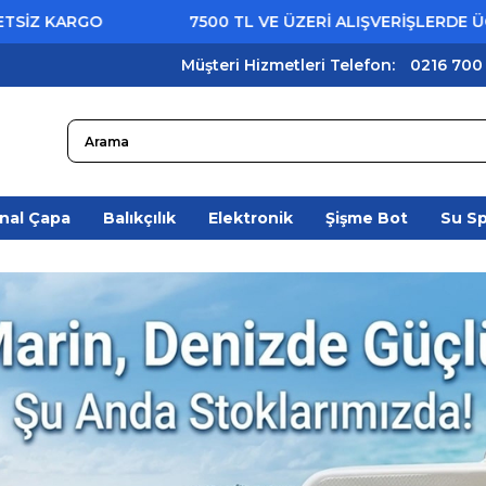
7500 TL VE ÜZERİ ALIŞVERİŞLERDE ÜCRETSİZ KAR
Müşteri Hizmetleri Telefon:
0216 700
nal Çapa
Balıkçılık
Elektronik
Şişme Bot
Su S