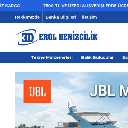
7500 TL VE ÜZERİ ALIŞVERİŞLERDE ÜCRETSİZ KARGO
Hakkımızda
Banka Bilgileri
İletişim
Tekne Malzemeleri
Balık Bulucular
Sa