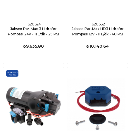
1620524
1620532
Jabsco Par-Max 3 Hidrofor
Jabsco Par-Max HD3 Hidrofor
Pompası 24V - 11 L/dk - 25 PSI
Pompası 12V - 11 L/dk - 40 PSI
₺9.635,80
₺10.140,64
ÜCRETSIZ
KARGO