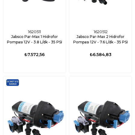
1620511
1620512
Jabsco Par-Max 1 Hidrofor
Jabsco Par-Max 2 Hidrofor
Pompası 12V - 3.8 L/dk - 35 PSI
Pompası 12V - 7.6 L/dk - 35 PSI
₺7.572,56
₺6.584,83
ÜCRETSIZ
KARGO