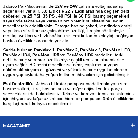
Jabsco Par-Max serisinde
12V ve 24V
çalışma voltajına sahip
seçenekler yer alır.
3,8 L/dk ile 22,7 L/dk
arasında değişen debi
değerleri ve
25 PSI, 35 PSI, 40 PSI ile 60 PSI
basınç seçenekleri
sayesinde tekne veya karavanınızın temiz su sistemine uygun
modeli tercih edebilirsiniz. Entegre basınç şalteri, kendinden emişli
yapı, kısa süreli susuz çalışabilme özelliği, titreşim sönümleyici
montaj ayakları ve hızlı bağlantı sistemi kullanım kolaylığı sağlayan
başlıca özellikler arasında yer alır.
Seride bulunan
Par-Max 1, Par-Max 2, Par-Max 3, Par-Max HD3,
Par-Max HD4, Par-Max HD5 ve Par-Max HD6
modelleri; farklı
debi, basınç ve motor özellikleriyle çeşitli temiz su sistemlerine
uyum sağlar. HD serisi modeller ise geniş çaplı motor yapısı,
döküm alüminyum alt gövdesi ve yüksek basınç uygulamalarına
uygun yapısıyla daha yoğun kullanım ihtiyaçları için geliştirilmiştir.
Erol Denizcilik'te Jabsco hidrofor pompası modellerinin yanı sıra,
basınç şalteri, filtre, basınç tankı ve diğer orijinal yedek parça
seçeneklerini de bulabilirsiniz. Tekne ve karavan temiz su sisteminiz
için ihtiyaç duyduğunuz Jabsco hidrofor pompasını ürün özelliklerini
karşılaştırarak kolayca seçebilirsiniz.
MAĞAZAMIZ