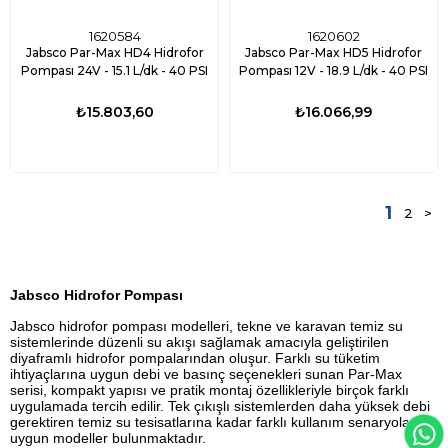
1620584
1620602
Jabsco Par-Max HD4 Hidrofor
Jabsco Par-Max HD5 Hidrofor
Pompası 24V - 15.1 L/dk - 40 PSI
Pompası 12V - 18.9 L/dk - 40 PSI
₺15.803,60
₺16.066,99
1
2
>
Jabsco Hidrofor Pompası
Jabsco hidrofor pompası modelleri, tekne ve karavan temiz su
sistemlerinde düzenli su akışı sağlamak amacıyla geliştirilen
diyaframlı hidrofor pompalarından oluşur. Farklı su tüketim
ihtiyaçlarına uygun debi ve basınç seçenekleri sunan Par-Max
serisi, kompakt yapısı ve pratik montaj özellikleriyle birçok farklı
uygulamada tercih edilir. Tek çıkışlı sistemlerden daha yüksek debi
gerektiren temiz su tesisatlarına kadar farklı kullanım senaryolarına
uygun modeller bulunmaktadır.