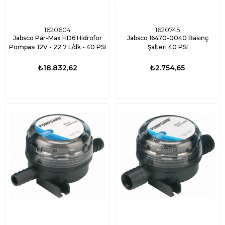
1620604
1620745
Jabsco Par-Max HD6 Hidrofor
Jabsco 16470-0040 Basınç
Pompası 12V - 22.7 L/dk - 40 PSI
Şalteri 40 PSI
₺18.832,62
₺2.754,65