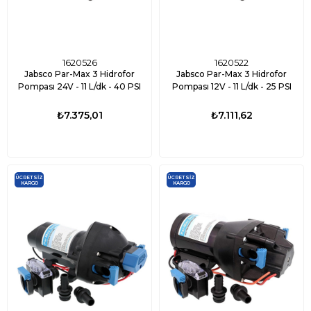
1620526
1620522
Jabsco Par-Max 3 Hidrofor
Jabsco Par-Max 3 Hidrofor
Pompası 24V - 11 L/dk - 40 PSI
Pompası 12V - 11 L/dk - 25 PSI
₺7.375,01
₺7.111,62
ÜCRETSIZ
ÜCRETSIZ
KARGO
KARGO