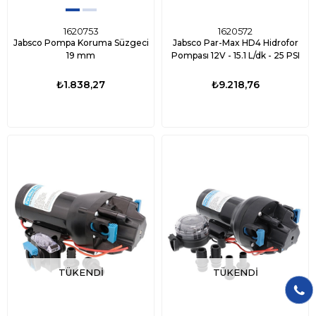
1620753
1620572
Jabsco Pompa Koruma Süzgeci
Jabsco Par-Max HD4 Hidrofor
19 mm
Pompası 12V - 15.1 L/dk - 25 PSI
₺1.838,27
₺9.218,76
TÜKENDI
TÜKENDI