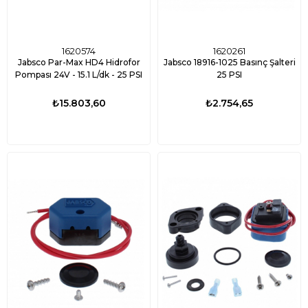
1620574
1620261
Jabsco Par-Max HD4 Hidrofor
Jabsco 18916-1025 Basınç Şalteri
Pompası 24V - 15.1 L/dk - 25 PSI
25 PSI
₺15.803,60
₺2.754,65