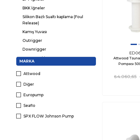
BKK İğneler
Silikon Bazlı Sualtı kaplama (Foul
Release)
Kamış Yuvası
Outrigger
Downrigger
ED0
Kesme Tablası
Attwood Tsuna
MARKA
Pompası 50
Kurşun
Attwood
₺4.060,65
Diğer
Europump
Seaflo
SPX FLOW Johnson Pump