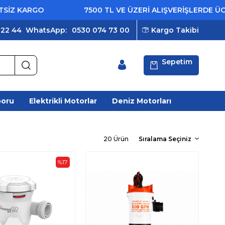
RGO
7500 TL VE ÜZERİ ALIŞVERİŞLERDE ÜCRETSİZ
 22 44
WhatsApp:
0530 074 73 00
Kargo Takibi
Sepetim
poru
Elektrikli Motorlar
Deniz Motorları
20 Ürün
%17