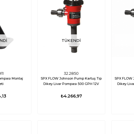
NDI
TÜKENDI
911
32.2850
ompası Montaj
SPX FLOW Johnson Pump Kartuş Tip
SPX FLOW J
eti
Dikey Livar Pompası 500 GPH 12V
Dikey Liv
,13
₺4.266,97