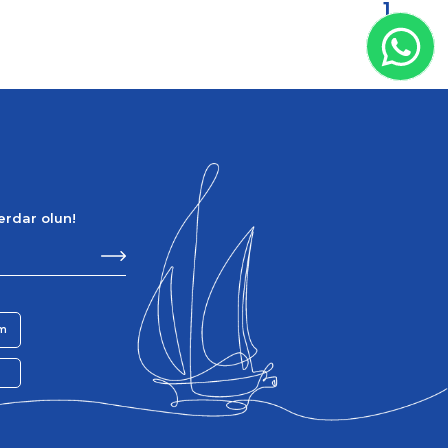
1
berdar olun!
im