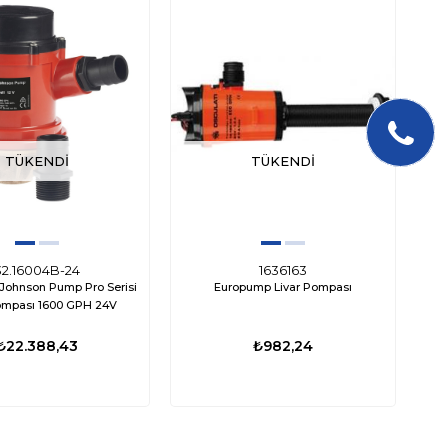
TÜKENDI
TÜKENDI
32.16004B-24
1636163
ohnson Pump Pro Serisi
Europump Livar Pompası
ompası 1600 GPH 24V
₺22.388,43
₺982,24