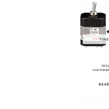
TÜKE
1613
Livar Pompa
₺2.43