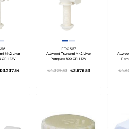
666
ED0667
mi Mk2 Livar
Attwood Tsunami Mk2 Livar
Attwoo
0 GPH 12V
Pompası 800 GPH 12V
Pomp
₺3.237,54
₺4.329,53
₺3.676,53
₺4.6