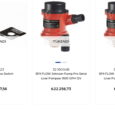
NDI
TÜKENDI
423
32.16004B
sı Switch
SPX FLOW Johnson Pump Pro Serisi
SPX FLOW J
Livar Pompası 1600 GPH 12V
Livar P
7,56
₺22.256,73