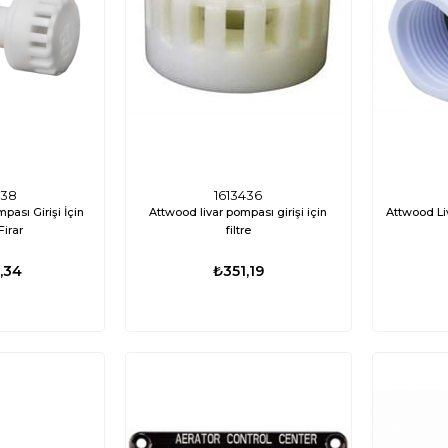
ÜCRETSIZ
%35
%17
KARGO
438
1613436
pası Girişi İçin
Attwood livar pompası girişi için
Attwood Li
 Firar
filtre
,34
₺351,19
01
ED0417
3 Su Altı Lambası
Labarka Uzaktan Kumandalı LED
Attwood Tsu
-Beyaz
Projektör 12/24V 60W Beyaz (Flaş/SOS)