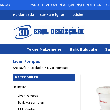
7500 TL VE ÜZERİ ALIŞVERİŞLERDE ÜCRETSİZ KARGO
Hakkımızda
Banka Bilgileri
İletişim
Tekne Malzemeleri
Balık Bulucular
Sa
Livar Pompası
Anasayfa
Balıkçılık
Livar Pompası
KATEGORILER
Balıkçılık
Livar Pompası
Balık Malzemeleri
EFT İğneler