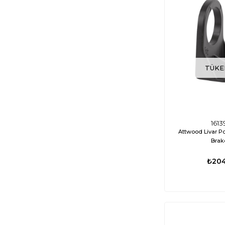
TÜKE
1613
Attwood Livar P
Brak
₺204