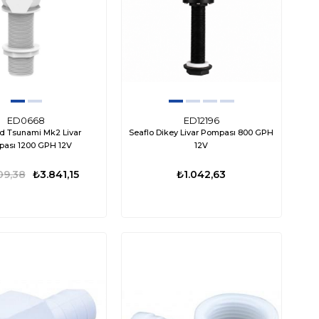
ED0668
ED12196
d Tsunami Mk2 Livar
Seaflo Dikey Livar Pompası 800 GPH
ası 1200 GPH 12V
12V
09,38
₺3.841,15
₺1.042,63