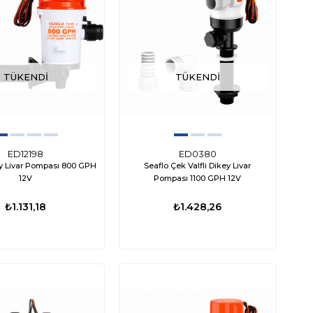
29,53
₺3.676,53
₺12.972,12
₺9.602,88
TÜKENDI
TÜKENDI
ED12198
ED0380
ay Livar Pompası 800 GPH
Seaflo Çek Valfli Dikey Livar
12V
Pompası 1100 GPH 12V
₺1.131,18
₺1.428,26