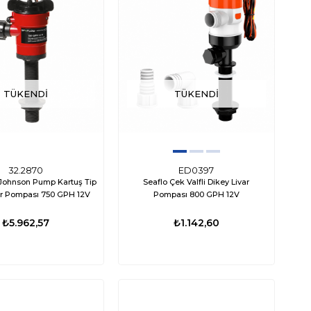
TÜKENDI
TÜKENDI
32.2870
ED0397
ohnson Pump Kartuş Tip
Seaflo Çek Valfli Dikey Livar
ar Pompası 750 GPH 12V
Pompası 800 GPH 12V
₺5.962,57
₺1.142,60