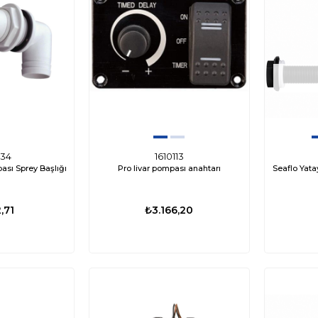
₺8.976,84
₺15.939,33
₺13.282,77
₺4.3
434
1610113
ası Sprey Başlığı
Pro livar pompası anahtarı
Seaflo Yat
,71
₺3.166,20