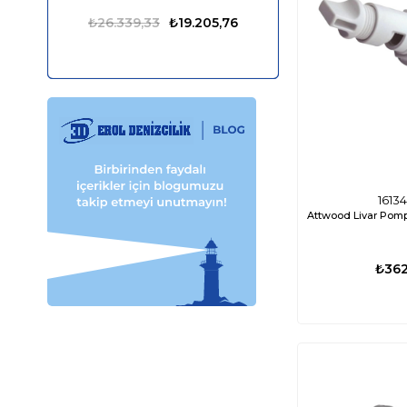
₺26.339,33
₺19.205,76
₺13.849,98
1613
Attwood Livar Pomp
₺362