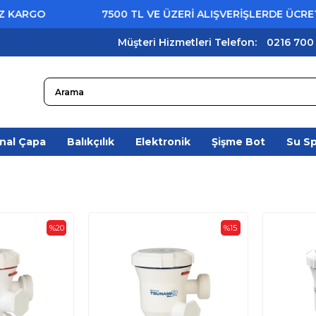
7500 TL VE ÜZERİ ALIŞVERİŞLERDE ÜCRETSİZ KA
Müşteri Hizmetleri Telefon:
0216 700
nal Çapa
Balıkçılık
Elektronik
Şişme Bot
Su S
%20
%15