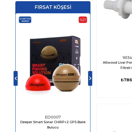
FIRSAT KÖŞESİ
ÜCRETSIZ
ÜCRETSIZ
%27
KARGO
KARGO
‹
1613
›
Attwood Livar Pom
Filtreli
₺786
ED0007
ED04
Deeper Smart Sonar CHIRP+2 GPS Balık
Bluefin LED Piranha P
Bulucu
1610 Lümen