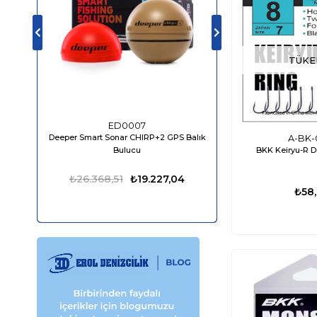
TÜKE
ED0007
ED04
Deeper Smart Sonar CHIRP+2 GPS Balık
Bluefin LED Piranha P
A-BK-
BKK Keiryu-R 
Bulucu
1610 Lümen
₺26.368,51
₺19.227,04
₺13.861,50
₺
₺58