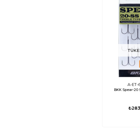
TÜKE
A-ET-
BKK Spear-20 
₺283