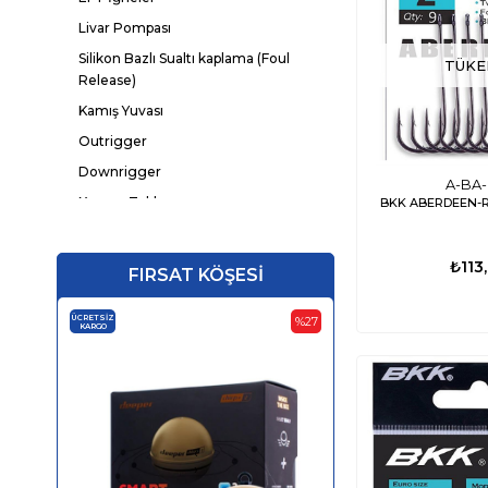
Livar Pompası
Silikon Bazlı Sualtı kaplama (Foul
TÜKE
Release)
Kamış Yuvası
Outrigger
Downrigger
A-BA-
Kesme Tablası
BKK ABERDEEN-R
Kurşun
₺113
FIRSAT KÖŞESİ
ÜCRETSIZ
ÜCRETSIZ
%27
KARGO
KARGO
‹
›