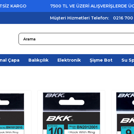
O
7500 TL VE ÜZERİ ALIŞVERİŞLERDE ÜCRETSİZ K
Müşteri Hizmetleri Telefon:
0216 700
nal Çapa
Balıkçılık
Elektronik
Şişme Bot
Su S