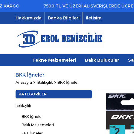
7500 TL VE ÜZERİ ALIŞVERİŞLERDE ÜCRETSİZ KARG
Hakkımızda
Banka Bilgileri
İletişim
Tekne Malzemeleri
Balık Bulucular
Sa
BKK İğneler
Anasayfa
Balıkçılık
BKK İğneler
KATEGORILER
Balıkçılık
BKK İğneler
Balık Malzemeleri
EFT İğneler