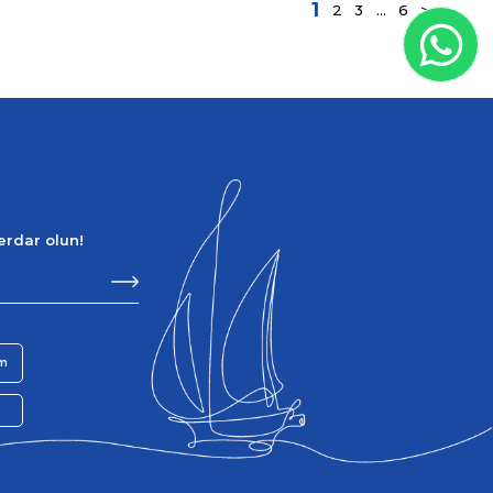
1
2
3
...
6
>
berdar olun!
im