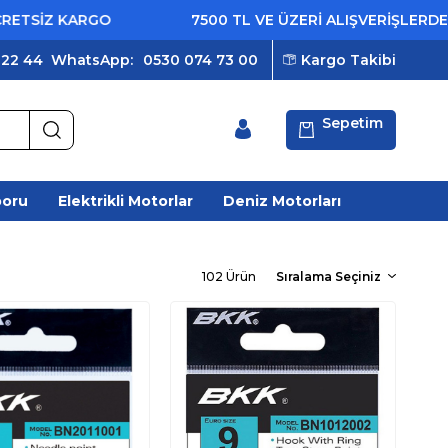
ARGO
7500 TL VE ÜZERİ ALIŞVERİŞLERDE ÜCRETSİZ
 22 44
WhatsApp:
0530 074 73 00
Kargo Takibi
Sepetim
poru
Elektrikli Motorlar
Deniz Motorları
102 Ürün