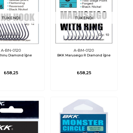
TÜKENDI
TÜKENDI
A-BN-0120
A-BM-0120
hinu Diamond İğne
BKK Maruseigo R Diamond İğne
₺58,25
₺58,25
%15