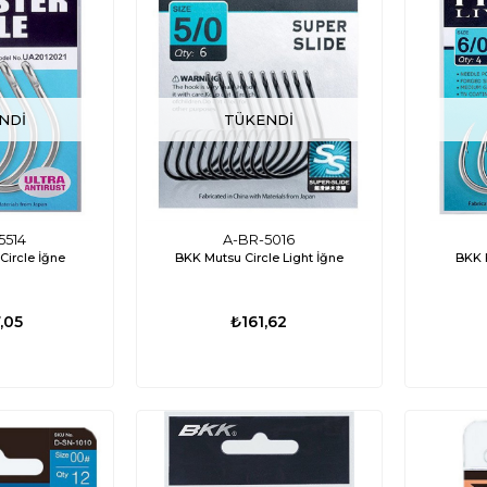
NDI
TÜKENDI
5514
A-BR-5016
Circle İğne
BKK Mutsu Circle Light İğne
BKK 
,05
₺161,62