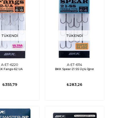
TÜKENDI
TÜKENDI
A-ET-6220
A-ET-6114
KK Fangs-62 UA
BKK Spear-21 SS Üçlü İğne
₺355,79
₺283,26