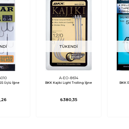
NDI
TÜKENDI
6010
A-EO-8614
SS Üçlü İğne
BKK Kajiki Light Trolling İğne
BKK R
,26
₺380,35