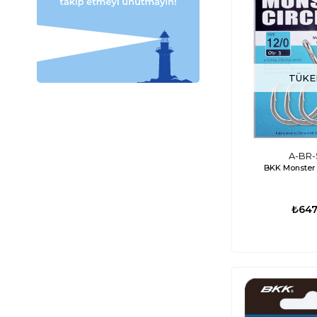
TÜKE
A-BR-
BKK Monster 
₺647