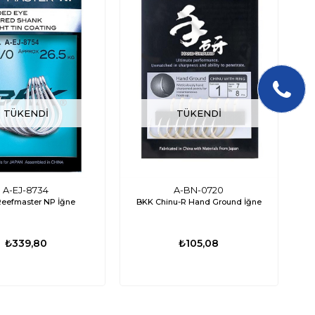
TÜKENDI
TÜKENDI
A-EJ-8734
A-BN-0720
eefmaster NP İğne
BKK Chinu-R Hand Ground İğne
₺339,80
₺105,08