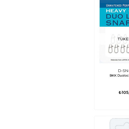
TÜKE
D-SN-
BKK Duoloc
₺105