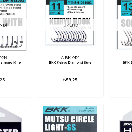
NDI
TÜKENDI
01
ED0417
3 Su Altı Lambası
Labarka Uzaktan Kumandalı LED
Attwood Tsu
0214
A-BK-0114
Diamond İğne
BKK Keiryu Diamond İğne
BKK 
-Beyaz
Projektör 12/24V 60W Beyaz (Flaş/SOS)
8.984,31
₺15.933,50
₺13.277,92
₺4.3
,25
₺58,25