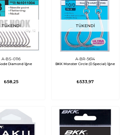
TÜKENDI
TÜKENDI
TÜKENDI
ED0667
000-16110-001
nami Mk2 Livar Pompası 800
Lowrance Eagle 4X Balık Bulucu Türkçe
A-BS-0116
A-BR-5614
Sode Diamond İğne
BKK Monster Circle (D.Special) İğne
GPH 12V
Menü
34,32
₺3.680,60
₺12.986,49
₺9.613,52
₺58,25
₺533,97