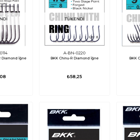
NDI
TÜKENDI
0114
A-BN-0220
 Diamond İğne
BKK Chinu-R Diamond İğne
BKK C
,08
₺58,25
ÜCRETSIZ
%35
%17
KARGO