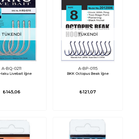
TÜKENDI
TÜKENDI
A-BQ-0211
A-BP-0115
Haku Livebait İğne
BKK Octopus Beak İğne
₺145,06
₺121,07