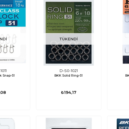
NDI
TÜKENDI
1011
D-S0-1021
k Snap-51
BKK Solid Ring-51
B
,08
₺194,17