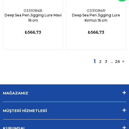
0331084B
0331084R
Deep Sea Pen Jigging Lure Mavi
Deep Sea Pen Jigging Lure
16 cm
Kırmızı 16 cm
₺566,73
₺566,73
1
2
3
...
26
>
MAĞAZAMIZ
MÜŞTERİ HİZMETLERİ
KURUMSAL