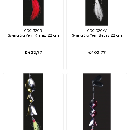
0301320R
0301320W
Swing Jig Yem Kırmızı 22 cm
Swing Jig Yem Beyaz 22 cm
₺402,77
₺402,77