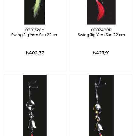
0301320Y
0302480R
Swing Jig Yem Sarı 22 cm
Swing Jig Yem Sarı 22 cm
₺402,77
₺427,91