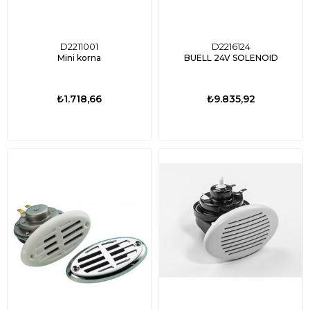
D2211001
D2216124
Mini korna
BUELL 24V SOLENOID
₺1.718,66
₺9.835,92