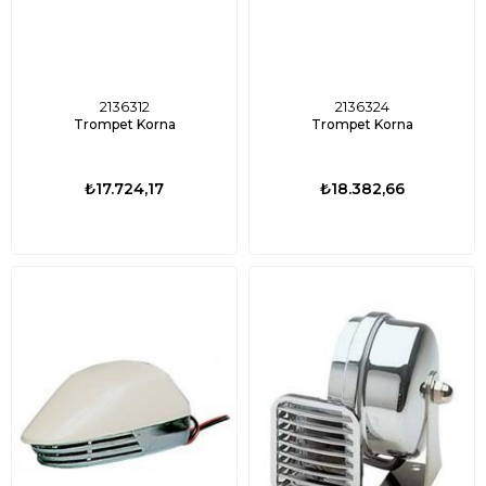
2136312
2136324
Trompet Korna
Trompet Korna
₺17.724,17
₺18.382,66