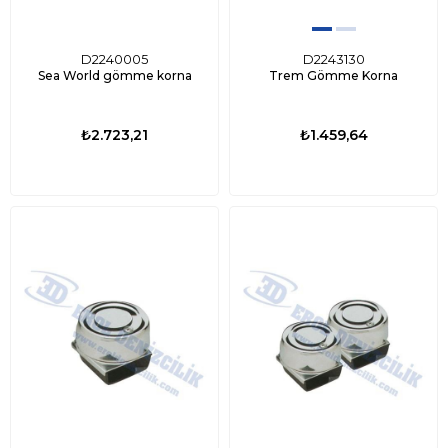
D2240005
D2243130
Sea World gömme korna
Trem Gömme Korna
₺2.723,21
₺1.459,64