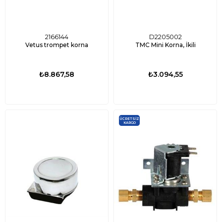
2166144
D2205002
Vetus trompet korna
TMC Mini Korna, İkili
₺8.867,58
₺3.094,55
ÜCRETSIZ
KARGO