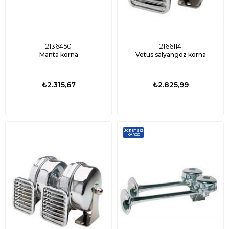
2136450
2166114
Manta korna
Vetus salyangoz korna
₺2.315,67
₺2.825,99
ÜCRETSIZ
KARGO