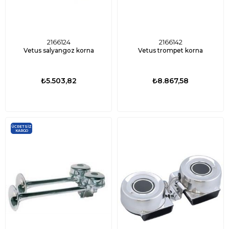
2166124
2166142
Vetus salyangoz korna
Vetus trompet korna
₺5.503,82
₺8.867,58
ÜCRETSIZ
KARGO