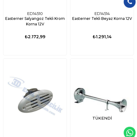
ED14510
ED14514
Easterner Salyangoz Tekli Krom
Easterner Tekli Beyaz Korna 12V
Korna 12V
₺2.172,99
₺1.291,14
TÜKENDI