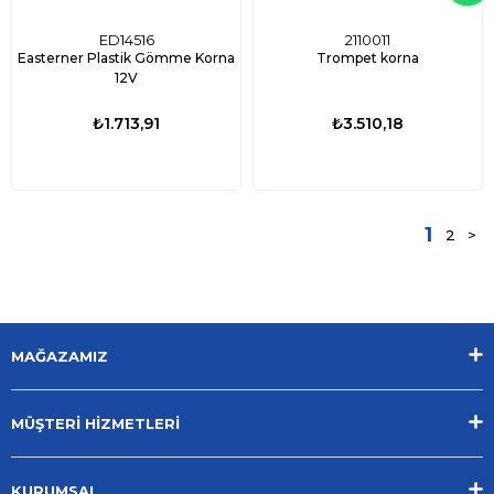
ED14516
2110011
Easterner Plastik Gömme Korna
Trompet korna
12V
₺1.713,91
₺3.510,18
1
2
>
MAĞAZAMIZ
MÜŞTERİ HİZMETLERİ
KURUMSAL