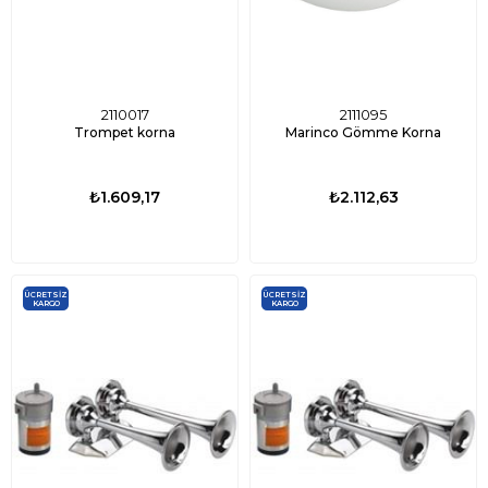
2110017
2111095
Trompet korna
Marinco Gömme Korna
₺1.609,17
₺2.112,63
ÜCRETSIZ
ÜCRETSIZ
KARGO
KARGO