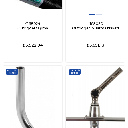
4168024
4168030
Outrigger taşıma
Outrigger ipi sarma braketi
₺3.922,94
₺5.651,13
ÜCRETSIZ
ÜCRETSIZ
KARGO
KARGO