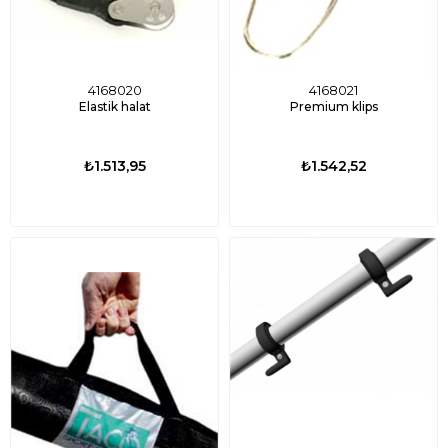
4168020
4168021
Elastik halat
Premium klips
₺1.513,95
₺1.542,52