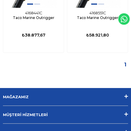
4168441C
4168551C
Taco Marine Outrigger
Taco Marine Outrigger
₺38.877,67
₺58.921,80
1
MAĞAZAMIZ
MÜŞTERİ HİZMETLERİ