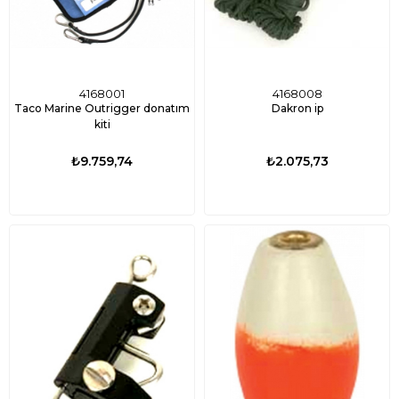
4168001
4168008
Taco Marine Outrigger donatım
Dakron ip
kiti
₺9.759,74
₺2.075,73