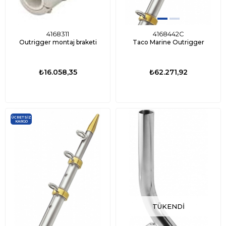
4168311
4168442C
Outrigger montaj braketi
Taco Marine Outrigger
₺16.058,35
₺62.271,92
ÜCRETSIZ
KARGO
TÜKENDI