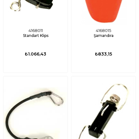
4168011
4168015
Standart Klips
Şamandıra
₺1.066,43
₺833,15