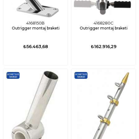
4168150B
4168280C
Outrigger montaj braketi
Outrigger montaj braketi
₺56.463,68
₺162.916,29
ÜCRETSIZ
ÜCRETSIZ
KARGO
KARGO