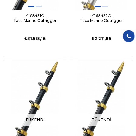
4168431C
4168432C
Taco Marine Outrigger
Taco Marine Outrigger
₺31.518,16
₺2.211,85
TÜKENDI
TÜKENDI