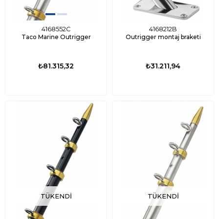
4168552C
4168212B
Taco Marine Outrigger
Outrigger montaj braketi
₺81.315,32
₺31.211,94
TÜKENDI
TÜKENDI