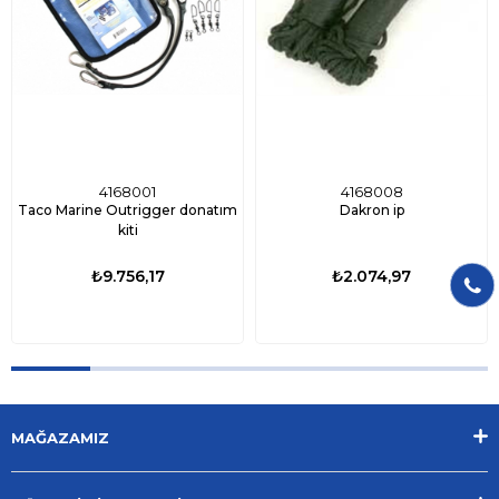
4168001
4168008
Taco Marine Outrigger donatım
Dakron ip
kiti
₺9.756,17
₺2.074,97
MAĞAZAMIZ