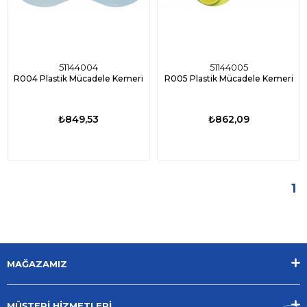
51144004
51144005
R004 Plastik Mücadele Kemeri
R005 Plastik Mücadele Kemeri
₺849,53
₺862,09
1
MAĞAZAMIZ
MÜŞTERİ HİZMETLERİ