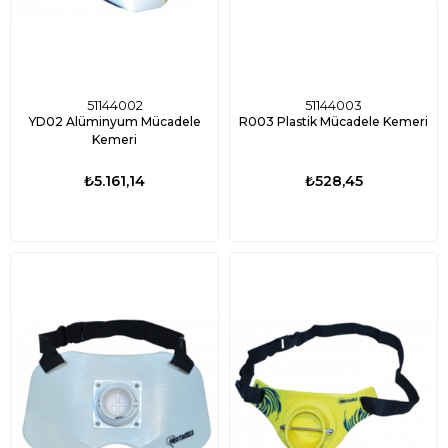
51144002
51144003
YD02 Alüminyum Mücadele
R003 Plastik Mücadele Kemeri
Kemeri
₺5.161,14
₺528,45