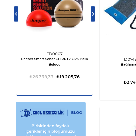
ED0007
ED04
Deeper Smart Sonar CHIRP+2 GPS Balık
Bluefin LED Piranha P
D0743
Bağlama 
Bulucu
1610 Lümen
₺26.339,33
₺19.205,76
₺13.849,98
₺2.74