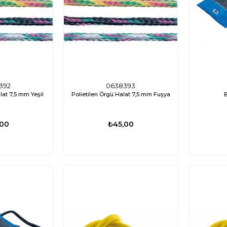
392
0638393
lat 7,5 mm Yeşil
Polietilen Örgü Halat 7,5 mm Fuşya
,00
₺45,00
ÜCRETSIZ
%35
%17
KARGO