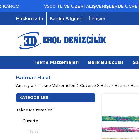
GO
7500 TL VE ÜZERİ ALIŞVERİŞLERDE ÜCRETSİZ 
Hakkımızda
Banka Bilgileri
İletişim
Tekne Malzemeleri
Balık Bulucular
Sa
Batmaz Halat
Anasayfa
Tekne Malzemeleri
Güverte
Halat
Batmaz Hala
KATEGORILER
Tekne Malzemeleri
Güverte
Halat