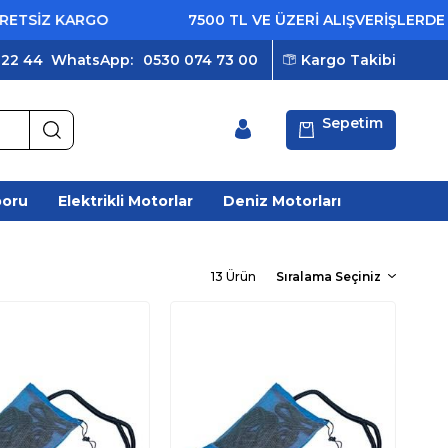
Z KARGO
7500 TL VE ÜZERİ ALIŞVERİŞLERDE ÜCRE
 22 44
WhatsApp:
0530 074 73 00
Kargo Takibi
Sepetim
poru
Elektrikli Motorlar
Deniz Motorları
13 Ürün