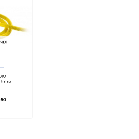
NDI
918
halatı
,60