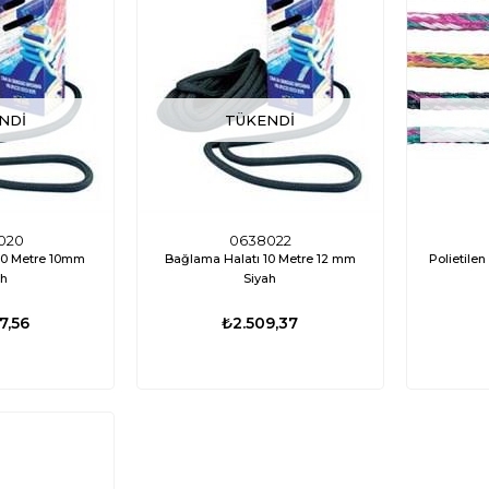
NDI
TÜKENDI
020
0638022
10 Metre 10mm
Bağlama Halatı 10 Metre 12 mm
Polietile
ah
Siyah
7,56
₺2.509,37