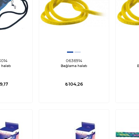
01
ED0417
3 Su Altı Lambası
Labarka Uzaktan Kumandalı LED
Attwood Tsu
014
0636914
halatı
Bağlama halatı
-Beyaz
Projektör 12/24V 60W Beyaz (Flaş/SOS)
₺8.976,84
₺15.939,33
₺13.282,77
₺4.3
9,17
₺104,26