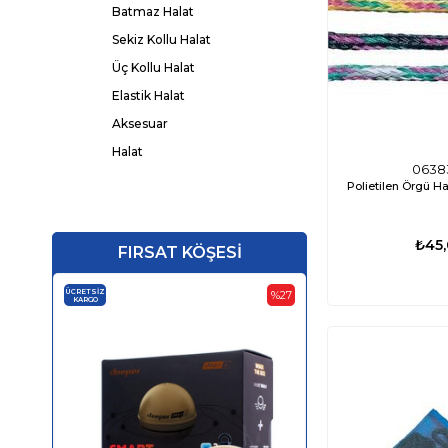
Batmaz Halat
Sekiz Kollu Halat
Üç Kollu Halat
Elastik Halat
Aksesuar
Halat
0638
Polietilen Örgü Ha
₺45
FIRSAT KÖŞESİ
ÜCRETSIZ
ÜCRETSIZ
%27
KARGO
KARGO
‹
›