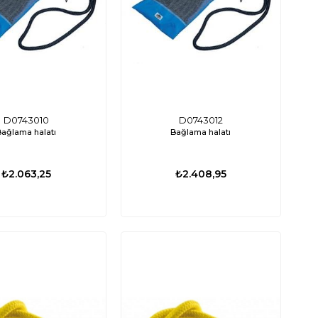
D0743010
D0743012
Bağlama halatı
Bağlama halatı
₺2.063,25
₺2.408,95
%15