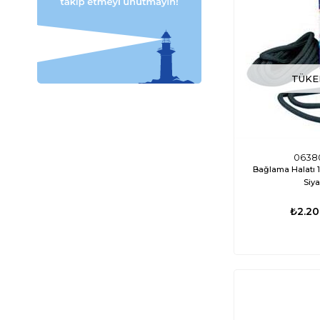
TÜKE
0638
Bağlama Halatı 
Siy
₺2.20