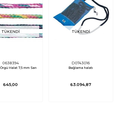
TÜKENDI
TÜKENDI
0638394
D0743016
n Örgü Halat 7,5 mm Sarı
Bağlama halatı
₺45,00
₺3.094,87