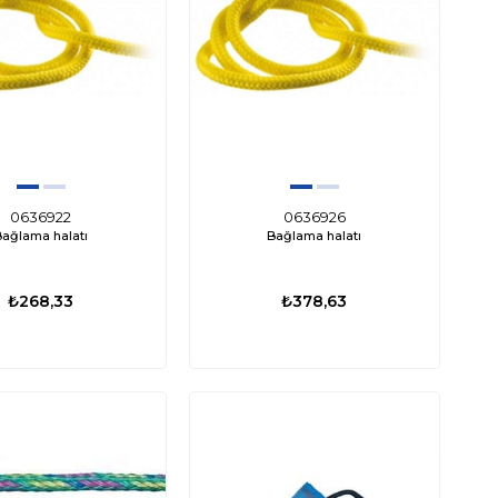
TÜKENDI
ED0667
000-16110-001
nami Mk2 Livar Pompası 800
Lowrance Eagle 4X Balık Bulucu Türkçe
0636922
0636926
Bağlama halatı
Bağlama halatı
GPH 12V
Menü
29,53
₺3.676,53
₺12.972,12
₺9.602,88
₺268,33
₺378,63