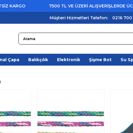
KARGO
7500 TL VE ÜZERİ ALIŞVERİŞLERDE ÜCRETSİ
Müşteri Hizmetleri Telefon:
0216 700
nal Çapa
Balıkçılık
Elektronik
Şişme Bot
Su S
t