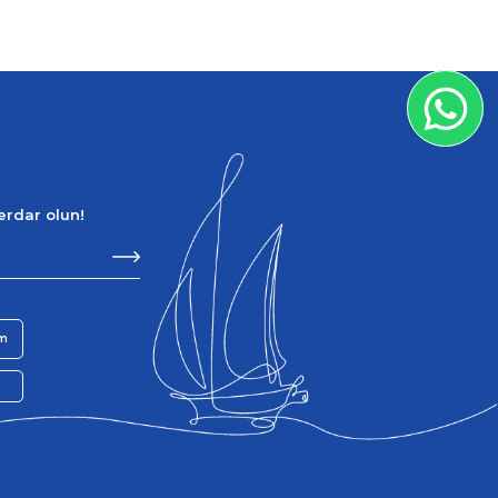
berdar olun!
im