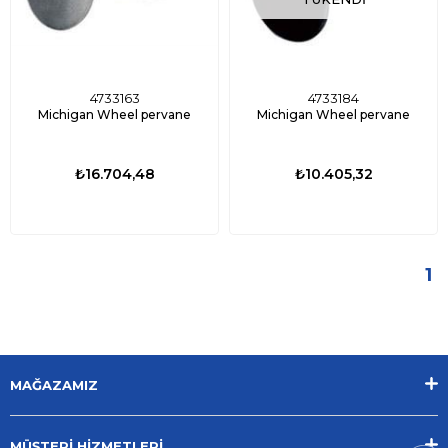
4733163
4733184
Michigan Wheel pervane
Michigan Wheel pervane
₺16.704,48
₺10.405,32
1
MAĞAZAMIZ
MÜŞTERİ HİZMETLERİ