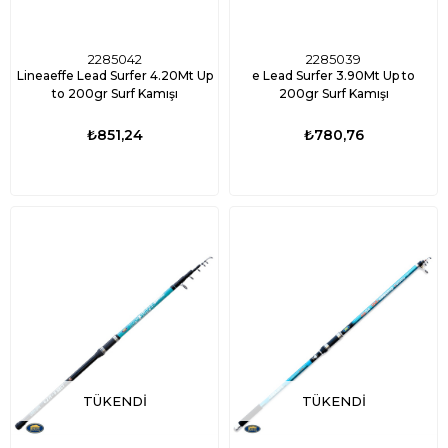
2285042
2285039
Lineaeffe Lead Surfer 4.20Mt Up
e Lead Surfer 3.90Mt Up to
to 200gr Surf Kamışı
200gr Surf Kamışı
₺851,24
₺780,76
TÜKENDI
TÜKENDI