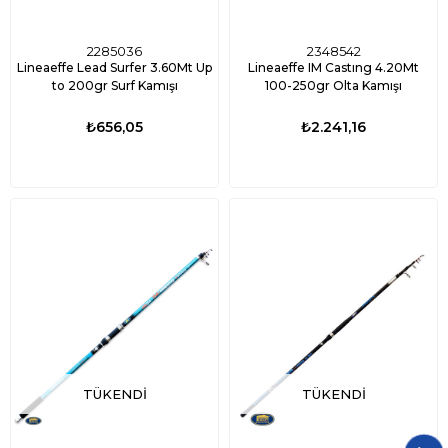
2285036
2348542
Lineaeffe Lead Surfer 3.60Mt Up
Lineaeffe IM Castıng 4.20Mt
to 200gr Surf Kamışı
100-250gr Olta Kamışı
₺656,05
₺2.241,16
TÜKENDI
TÜKENDI