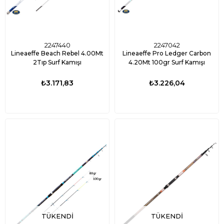
2247440
2247042
Lineaeffe Beach Rebel 4.00Mt
Lineaeffe Pro Ledger Carbon
2Tıp Surf Kamışı
4.20Mt 100gr Surf Kamışı
₺3.171,83
₺3.226,04
TÜKENDI
TÜKENDI