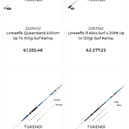
2249402
2283542
Lineaeffe Queensland 400cm
Lineaeffe 15 Kılos Surf 4.20Mt Up
Up To 100g Surf Kamışı
to 120gr Surf Kamışı
₺1.252,46
₺2.277,22
TÜKENDI
TÜKENDI