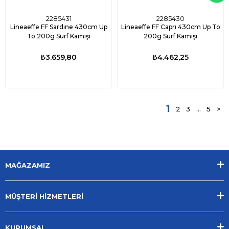
2285431
2285430
Lineaeffe FF Sardıne 430cm Up
Lineaeffe FF Caprı 430cm Up To
To 200g Surf Kamışı
200g Surf Kamışı
₺3.659,80
₺4.462,25
1
2
3
...
5
>
MAĞAZAMIZ
MÜŞTERİ HİZMETLERİ
KURUMSAL