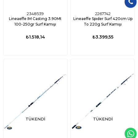
2348539
2267742
Lineaeffe IM Castıng 3.90Mt
Lineaeffe Spıder Surf 420cm Up
100-250gr Surf Kamışı
To 220g Surf Kamışı
₺1.518,14
₺3.399,55
TÜKENDI
TÜKENDI