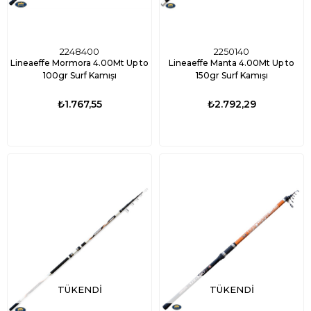
2248400
2250140
Lineaeffe Mormora 4.00Mt Up to
Lineaeffe Manta 4.00Mt Up to
100gr Surf Kamışı
150gr Surf Kamışı
₺1.767,55
₺2.792,29
TÜKENDI
TÜKENDI