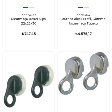
3336409
3355304
Usturmaça Yuvası Klipsi
Southco Alçak Profil, Gömme,
22x25x30
Usturmaça Tutucu
₺747,45
₺4.575,17