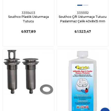
3355403
3355512
Southco Plastik Usturmaça
Southco Çift Usturmaça Tutucu
Tutucu
Paslanmaz Çelik 40x8x15 mm
₺937,89
₺1.523,47