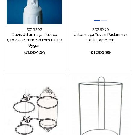
3318393
3336240
Davis Usturmaça Tutucu
Usturmaça Yuvası Paslanmaz
Çap:22-25 mm 6-9 mm Halata
Çelik Çap:15 cm
Uygun
₺1.004,54
₺1.305,99