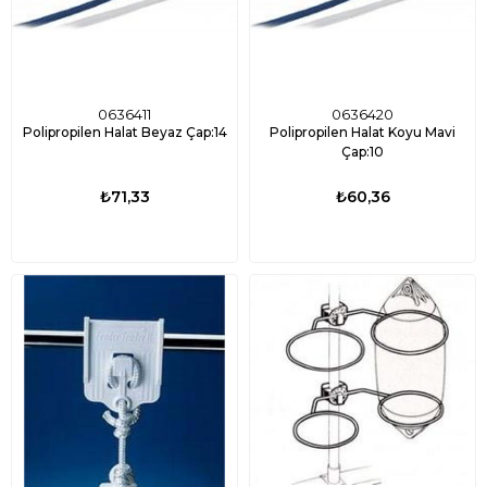
0636411
0636420
Polipropilen Halat Beyaz Çap:14
Polipropilen Halat Koyu Mavi
Çap:10
₺71,33
₺60,36