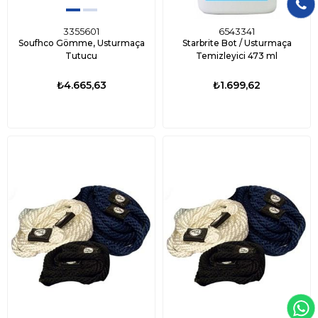
3355601
6543341
Soufhco Gömme, Usturmaça
Starbrite Bot / Usturmaça
Tutucu
Temizleyici 473 ml
₺4.665,63
₺1.699,62