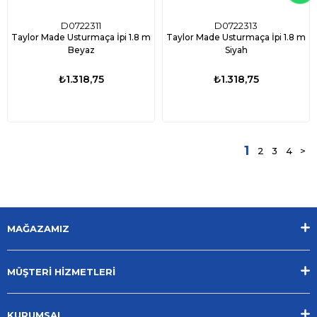
D0722311
D0722313
Taylor Made Usturmaça İpi 1.8 m
Taylor Made Usturmaça İpi 1.8 m
Beyaz
Siyah
₺1.318,75
₺1.318,75
1
2
3
4
>
MAĞAZAMIZ
MÜŞTERİ HİZMETLERİ
KURUMSAL