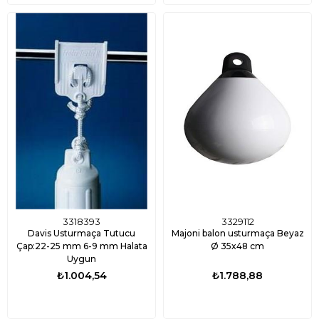
3318393
3329112
Davis Usturmaça Tutucu
Majoni balon usturmaça Beyaz
Çap:22-25 mm 6-9 mm Halata
Ø 35x48 cm
Uygun
₺1.004,54
₺1.788,88