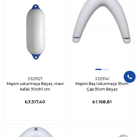
3329127
3329141
Majoni usturmaça Beyaz, mavi
Majoni Baş Usturmaça 35cm
kafalı 30x90 cm
Çap:35cm Beyaz
₺3.517,40
₺1.168,81