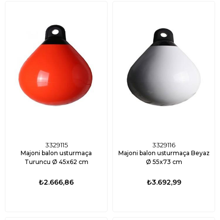
3329115
3329116
Majoni balon usturmaça
Majoni balon usturmaça Beyaz
Turuncu Ø 45x62 cm
Ø 55x73 cm
₺2.666,86
₺3.692,99