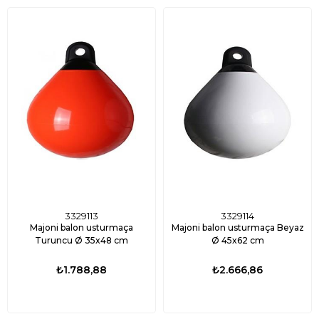
3329113
3329114
Majoni balon usturmaça
Majoni balon usturmaça Beyaz
Turuncu Ø 35x48 cm
Ø 45x62 cm
₺1.788,88
₺2.666,86