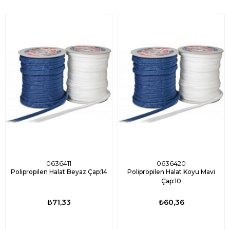
0636411
0636420
Polipropilen Halat Beyaz Çap:14
Polipropilen Halat Koyu Mavi
Çap:10
₺71,33
₺60,36