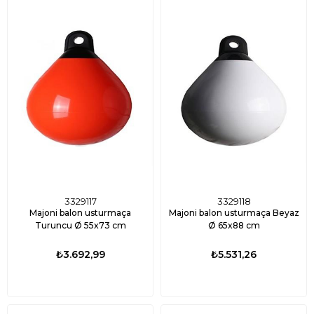
3329117
3329118
Majoni balon usturmaça
Majoni balon usturmaça Beyaz
Turuncu Ø 55x73 cm
Ø 65x88 cm
₺3.692,99
₺5.531,26