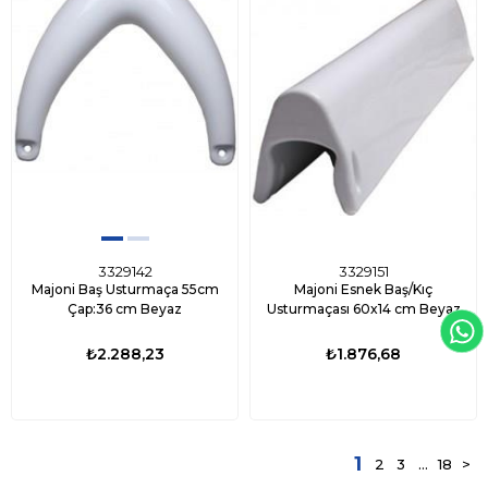
3329142
3329151
Majoni Baş Usturmaça 55cm
Majoni Esnek Baş/Kıç
Çap:36 cm Beyaz
Usturmaçası 60x14 cm Beyaz
₺2.288,23
₺1.876,68
1
2
3
...
18
>