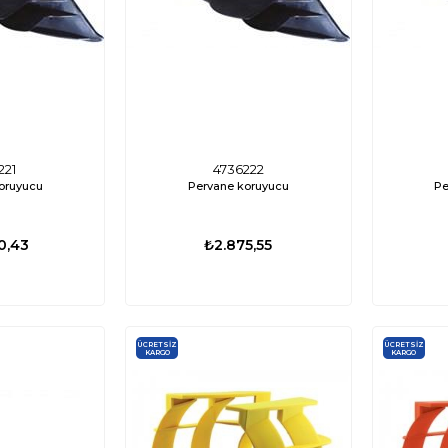
221
4736222
oruyucu
Pervane koruyucu
Pe
0,43
₺2.875,55
ÜCRETSIZ
%35
%17
KARGO
ÜCRETSIZ
ÜCRETSIZ
KARGO
KARGO