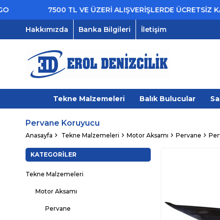
7500 TL VE ÜZERİ ALIŞVERİŞLERDE ÜCRETSİZ KARGO
Hakkımızda
Banka Bilgileri
İletişim
Tekne Malzemeleri
Balık Bulucular
Sa
Pervane Koruyucu
Anasayfa
Tekne Malzemeleri
Motor Aksamı
Pervane
Per
KATEGORILER
Tekne Malzemeleri
Motor Aksamı
Pervane