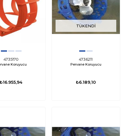
TÜKENDI
TÜKENDI
ED0667
000-16110-001
nami Mk2 Livar Pompası 800
Lowrance Eagle 4X Balık Bulucu Türkçe
4735170
4736211
rvane Koruyucu
Pervane Koruyucu
GPH 12V
Menü
29,53
₺3.676,53
₺12.972,12
₺9.602,88
₺16.955,94
₺6.189,10