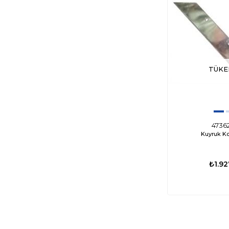
TÜKE
4736
Kuyruk K
₺1.92