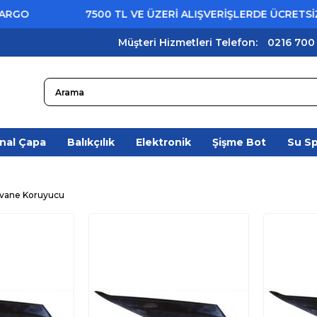
7500 TL VE ÜZERİ ALIŞVERİŞLERDE ÜCRETSİZ KAR
Müşteri Hizmetleri Telefon:
0216 700
nal Çapa
Balıkçılık
Elektronik
Şişme Bot
Su S
vane Koruyucu