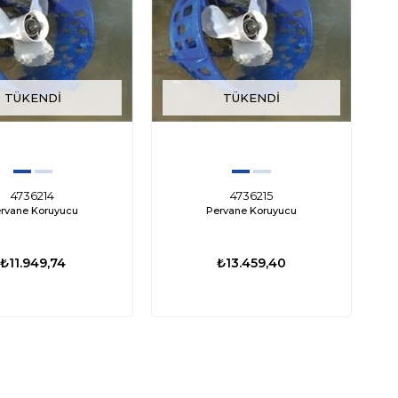
TÜKENDI
TÜKENDI
4736214
4736215
rvane Koruyucu
Pervane Koruyucu
₺11.949,74
₺13.459,40