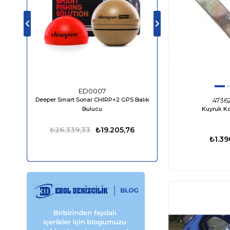
ED0007
ED04
Deeper Smart Sonar CHIRP+2 GPS Balık
Bluefin LED Piranha P
4736
Kuyruk K
Bulucu
1610 Lümen
₺26.339,33
₺19.205,76
₺13.849,98
₺1.39