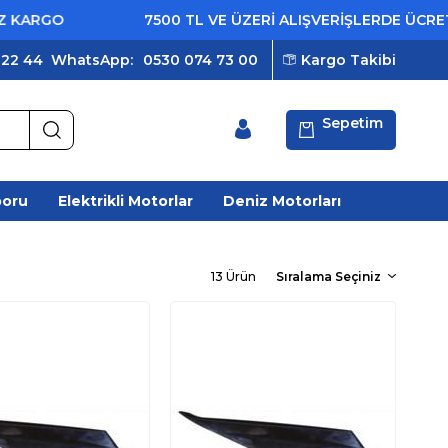
GO
7500 TL VE ÜZERİ ALIŞVERİŞLERDE ÜCRETSİZ K
 22 44
WhatsApp:
0530 074 73 00
Kargo Takibi
Sepetim
poru
Elektrikli Motorlar
Deniz Motorları
13 Ürün