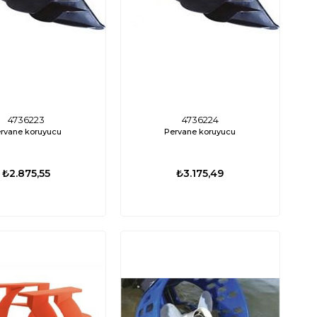
4736223
4736224
rvane koruyucu
Pervane koruyucu
₺2.875,55
₺3.175,49
%15