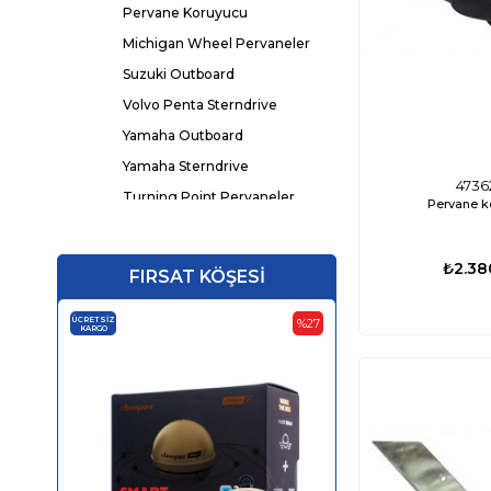
Pervane Koruyucu
Michigan Wheel Pervaneler
Suzuki Outboard
Volvo Penta Sterndrive
Yamaha Outboard
Yamaha Sterndrive
4736
Turning Point Pervaneler
Pervane k
Halat Kesici
₺2.38
FIRSAT KÖŞESİ
ÜCRETSIZ
ÜCRETSIZ
%27
KARGO
KARGO
‹
›