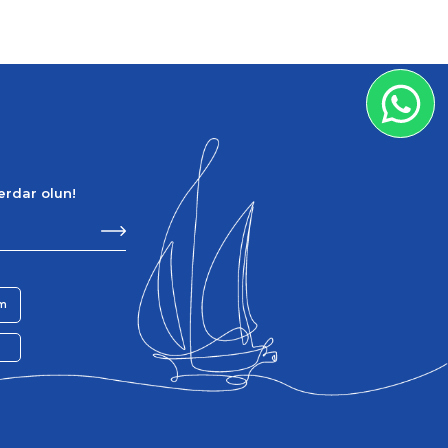
berdar olun!
im