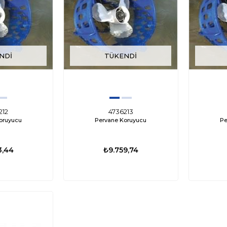
NDI
TÜKENDI
212
4736213
oruyucu
Pervane Koruyucu
Pe
3,44
₺9.759,74