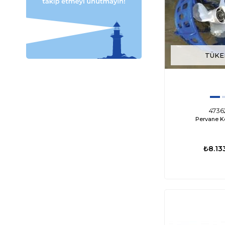
TÜKE
4736
Pervane K
₺8.13