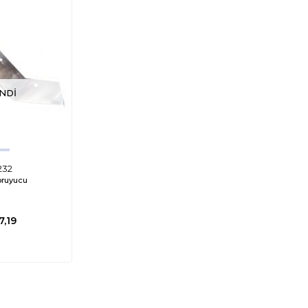
NDI
232
oruyucu
7,19