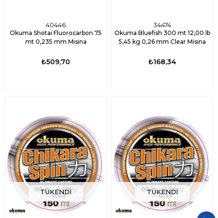
40446
34474
Okuma Shotai Fluorocarbon 75
Okuma Bluefish 300 mt 12,00 lb
mt 0,235 mm Misina
5,45 kg 0,26 mm Clear Misina
₺509,70
₺168,34
TÜKENDI
TÜKENDI