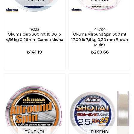
19223
44794
Okuma Carp 300 mt 10,00 lb
Okuma Allround Spin 300 mt
4,56 kg 0,26 mm Camou Misina
17,00 lb 7,6 kg 0,30 mm Brown
Misina
₺141,19
₺260,66
TÜKENDI
TÜKENDI