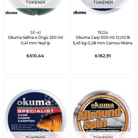
TÜKENDI
TÜKENDI
SF-41
19224
Okuma Safina 4 Örgü 250 mt
Okuma Carp 300 mt 12,00 lb
0,41 mm Yeşil ip
5,45 kg 0,28 mm Camou Misina
₺510,44
₺162,91
TÜKENDI
TÜKENDI