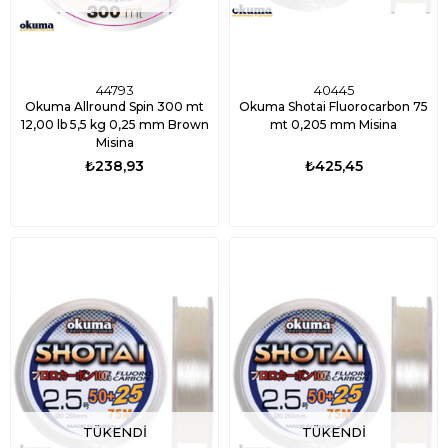
44793
40445
Okuma Allround Spin 300 mt
Okuma Shotai Fluorocarbon 75
12,00 lb 5,5 kg 0,25 mm Brown
mt 0,205 mm Misina
Misina
₺238,93
₺425,45
TÜKENDI
TÜKENDI