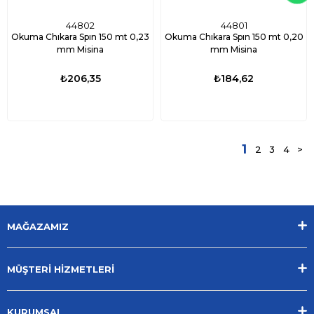
44802
44801
Okuma Chıkara Spın 150 mt 0,23
Okuma Chıkara Spın 150 mt 0,20
mm Misina
mm Misina
₺206,35
₺184,62
1
2
3
4
>
MAĞAZAMIZ
MÜŞTERİ HİZMETLERİ
KURUMSAL