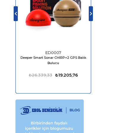
ED0007
ED04
Deeper Smart Sonar CHIRP+2 GPS Balık
Bluefin LED Piranha P
Bulucu
1610 Lümen
₺26.339,33
₺19.205,76
₺13.849,98