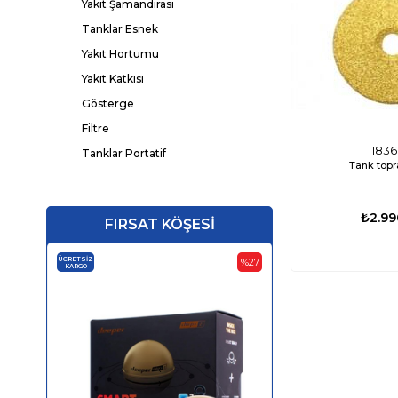
Yakıt Şamandırası
Tanklar Esnek
Yakıt Hortumu
Yakıt Katkısı
Gösterge
Filtre
1836
Tanklar Portatif
Tank top
Huni
Benzin Konnektörü
₺2.99
FIRSAT KÖŞESİ
Taşıma Bidonu
Koku Filtresi
ÜCRETSIZ
ÜCRETSIZ
%27
KARGO
KARGO
Tanklar Plastik
Tank Havalandırma
‹
›