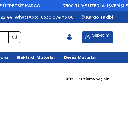
CRETSİZ KARGO
7500 TL VE ÜZERİ ALIŞVERİŞLERD
 22 44
WhatsApp:
0530 074 73 00
Kargo Takibi
Sepetim
poru
Elektrikli Motorlar
Deniz Motorları
1 Ürün