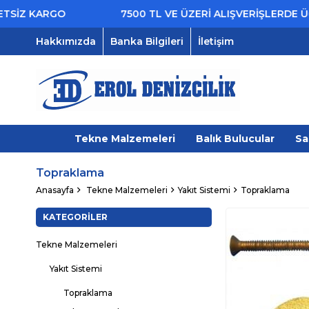
İZ KARGO
7500 TL VE ÜZERİ ALIŞVERİŞLERDE ÜCR
Hakkımızda
Banka Bilgileri
İletişim
Tekne Malzemeleri
Balık Bulucular
Sa
Topraklama
Anasayfa
Tekne Malzemeleri
Yakıt Sistemi
Topraklama
KATEGORILER
Tekne Malzemeleri
Yakıt Sistemi
Topraklama