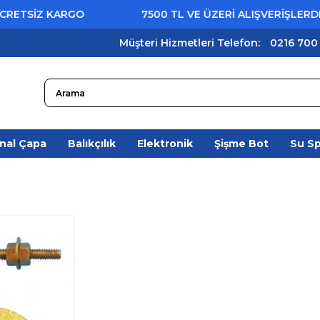
ETSİZ KARGO
7500 TL VE ÜZERİ ALIŞVERİŞLERDE Ü
Müşteri Hizmetleri Telefon:
0216 700
nal Çapa
Balıkçılık
Elektronik
Şişme Bot
Su S