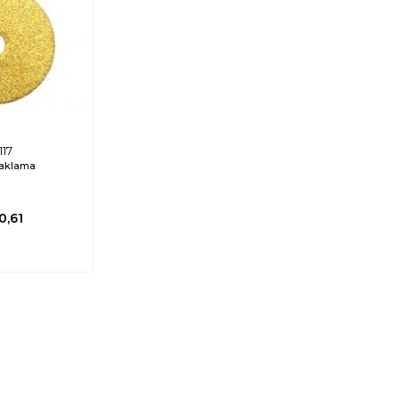
117
raklama
0,61
ÜCRETSIZ
%35
%17
KARGO