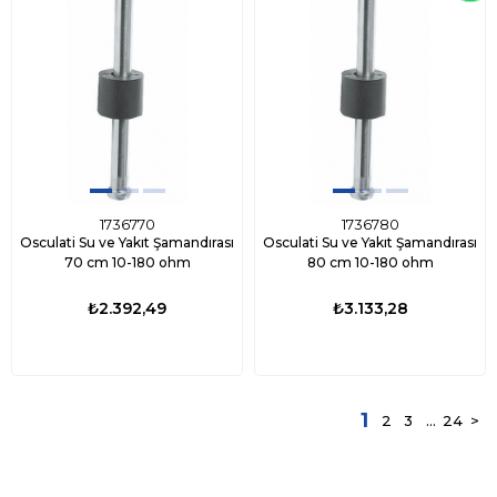
1736770
1736780
Osculati Su ve Yakıt Şamandırası
Osculati Su ve Yakıt Şamandırası
70 cm 10-180 ohm
80 cm 10-180 ohm
₺2.392,49
₺3.133,28
1
2
3
...
24
>