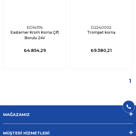
ED14574
D2240002
Easterner Krom Korna Çift
Trompet korna
Borulu 24V
₺4.854,29
₺9.380,21
1
MAĞAZAMIZ
MÜŞTERİ HİZMETLERİ