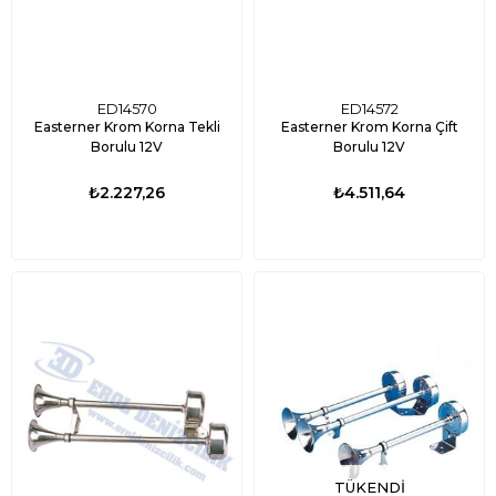
ED14570
ED14572
Easterner Krom Korna Tekli
Easterner Krom Korna Çift
Borulu 12V
Borulu 12V
₺2.227,26
₺4.511,64
TÜKENDI