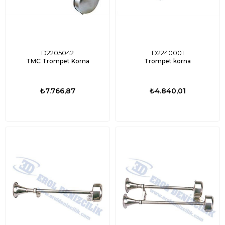
D2205042
D2240001
TMC Trompet Korna
Trompet korna
₺7.766,87
₺4.840,01