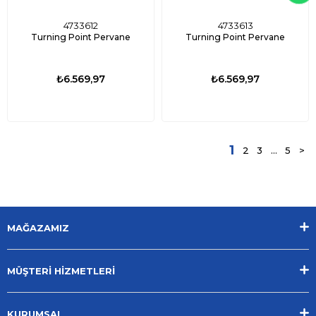
4733612
4733613
Turning Point Pervane
Turning Point Pervane
₺6.569,97
₺6.569,97
1
2
3
...
5
>
MAĞAZAMIZ
MÜŞTERİ HİZMETLERİ
KURUMSAL