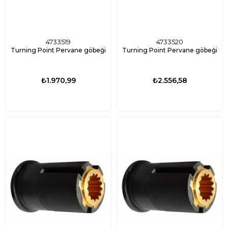
4733519
4733520
Turning Point Pervane göbeği
Turning Point Pervane göbeği
₺1.970,99
₺2.556,58