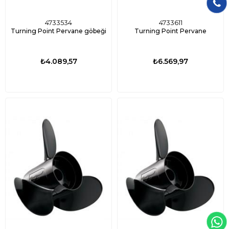
4733534
4733611
Turning Point Pervane göbeği
Turning Point Pervane
₺4.089,57
₺6.569,97