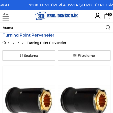
O
7500 TL VE ÜZERİ ALIŞVERİŞLERDE ÜCRETSİZ KA
Menu
0
Turning Point Pervaneler
Turning Point Pervaneler
Sıralama
Filtreleme