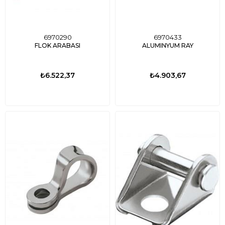
6970290
6970433
FLOK ARABASI
ALUMINYUM RAY
₺6.522,37
₺4.903,67