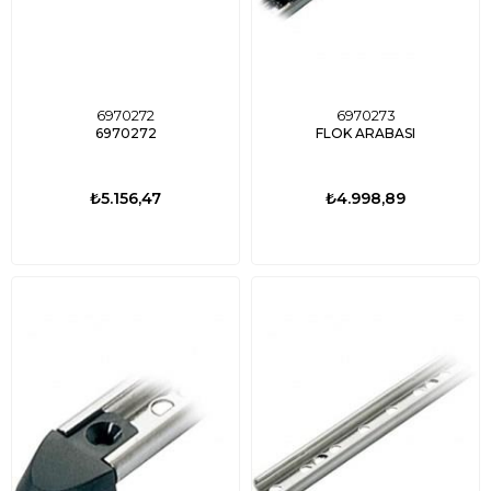
6970272
6970273
6970272
FLOK ARABASI
₺5.156,47
₺4.998,89