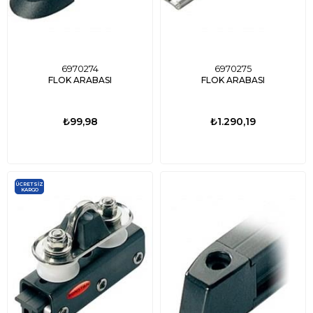
6970274
6970275
FLOK ARABASI
FLOK ARABASI
₺99,98
₺1.290,19
ÜCRETSIZ
KARGO