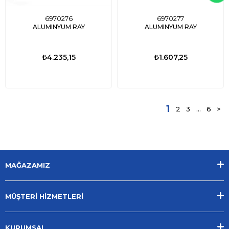
6970276
6970277
ALUMINYUM RAY
ALUMINYUM RAY
₺4.235,15
₺1.607,25
1
2
3
...
6
>
MAĞAZAMIZ
MÜŞTERİ HİZMETLERİ
KURUMSAL