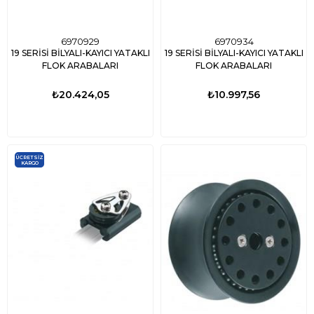
6970929
6970934
19 SERİSİ BİLYALI-KAYICI YATAKLI
19 SERİSİ BİLYALI-KAYICI YATAKLI
FLOK ARABALARI
FLOK ARABALARI
₺20.424,05
₺10.997,56
ÜCRETSIZ
KARGO