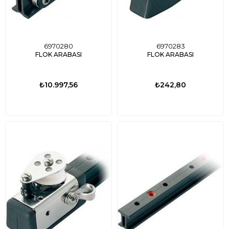
6970280
6970283
FLOK ARABASI
FLOK ARABASI
₺10.997,56
₺242,80