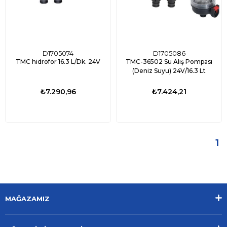
D1705074
D1705086
TMC hidrofor 16.3 L/Dk. 24V
TMC-36502 Su Alış Pompası
(Deniz Suyu) 24V/16.3 Lt
₺7.290,96
₺7.424,21
1
MAĞAZAMIZ