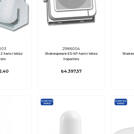
ÜCRETSIZ
%35
%17
KARGO
003
2986004
 harici telsiz
Shakespeare ES-4P harici telsiz
Shakes
lörü
hoparlörü
2,40
₺4.397,57
ÜCRETSIZ
ÜCRETSIZ
KARGO
KARGO
01
ED0417
3 Su Altı Lambası
Labarka Uzaktan Kumandalı LED
Attwood Tsu