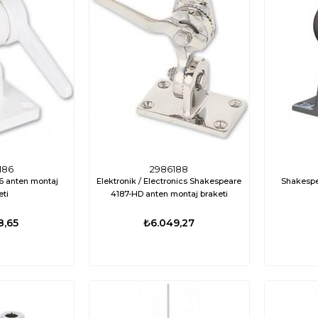
186
2986188
6 anten montaj
Elektronik / Electronics Shakespeare
Shakespe
eti
4187-HD anten montaj braketi
8,65
₺6.049,27