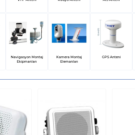
Navigasyon Montaj
Kamera Montaj
GPS Anteni
Ekipmanları
Elemanları