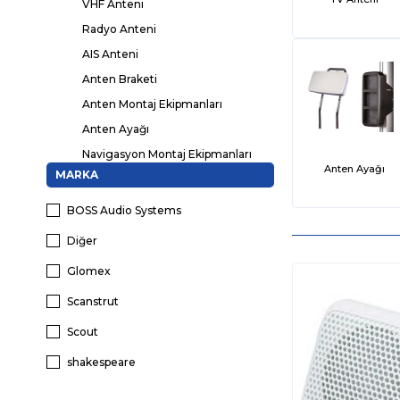
VHF Anteni
Radyo Anteni
AIS Anteni
Anten Braketi
Anten Montaj Ekipmanları
Anten Ayağı
Navigasyon Montaj Ekipmanları
Anten Ayağı
MARKA
Kamera Montaj Ekipmanları
GPS Anteni
BOSS Audio Systems
GSM Telefon Anteni
Diğer
CB Anteni
Glomex
Marin Müzik Sistemleri
Scanstrut
Marin Hoparlörler
Marin Amfiler
Scout
Marin Telsizler
shakespeare
Marin Kameralar