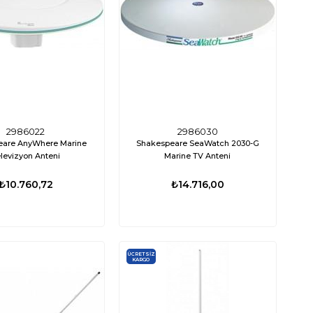
GPH 12V
Menü
29,53
₺3.676,53
₺12.972,12
₺9.602,88
2986022
2986030
eare AnyWhere Marine
Shakespeare SeaWatch 2030-G
levizyon Anteni
Marine TV Anteni
₺10.760,72
₺14.716,00
ÜCRETSIZ
KARGO