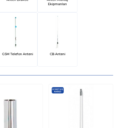
Ekipmanları
GSM Telefon Anteni
CB Anteni
ÜCRETSIZ
KARGO