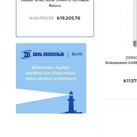
Bulucu
1610 Lümen
₺26.339,33
₺19.205,76
₺13.849,98
2986
Shakespeare 4008
₺11.57