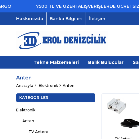
7500 TL VE ÜZERİ ALIŞVERİŞLERDE ÜCRETSİZ KARGO
Hakkımızda
Banka Bilgileri
İletişim
Tekne Malzemeleri
Balık Bulucular
Sa
Anten
Anasayfa
Elektronik
Anten
KATEGORILER
Elektronik
Anten
TV Anteni
TV Anteni