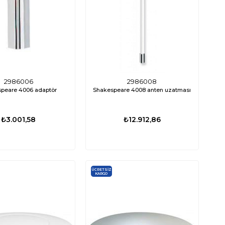
%15
2986006
2986008
peare 4006 adaptör
Shakespeare 4008 anten uzatması
₺3.001,58
₺12.912,86
TÜKENDI
ÜCRETSIZ
KARGO
ED0667
000-16110-001
nami Mk2 Livar Pompası 800
Lowrance Eagle 4X Balık Bulucu Türkçe