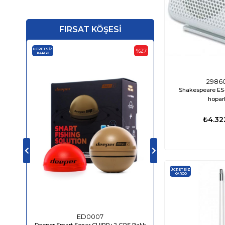
Dynaplate
Derinlik Göstergesi
FIRSAT KÖŞESİ
ÜCRETSIZ
ÜCRETSIZ
%27
KARGO
KARGO
2986
Shakespeare ES-2
hopar
‹
›
₺4.32
ÜCRETSIZ
KARGO
ED0007
ED04
Deeper Smart Sonar CHIRP+2 GPS Balık
Bluefin LED Piranha P