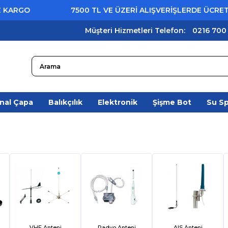
7500 TL VE ÜZERİ ALIŞVERİŞLERDE ÜCRETSİZ KAR
Müşteri Hizmetleri Telefon:
0216 700
nal Çapa
Balıkçılık
Elektronik
Şişme Bot
Su S
VHF Anteni
Radyo Anteni
AIS Anteni