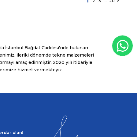
1
2
3
...
20
>
ında İstanbul Bağdat Caddesi'nde bulunan
üvenimiz, ileriki dönemde tekne malzemeleri
tırmayı amaç edinmiştir. 2020 yılı itibariyle
erimize hizmet vermekteyiz.
berdar olun!