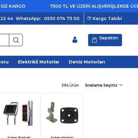
GO
7500 TL VE ÜZERİ ALIŞVERİŞLERDE ÜCRETSİZ 
 22 44
WhatsApp:
0530 074 73 00
Kargo Takibi
Sepetim
poru
Elektrikli Motorlar
Deniz Motorları
394 Ürün
Anten Braketi
Anten Montaj