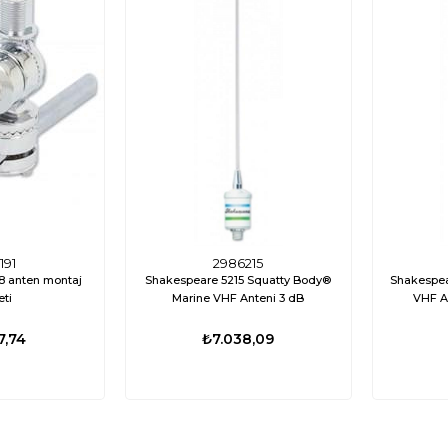
191
2986215
8 anten montaj
Shakespeare 5215 Squatty Body®
Shakespea
eti
Marine VHF Anteni 3 dB
VHF A
7,74
₺7.038,09