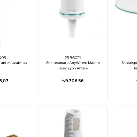
-Beyaz
Projektör 12/24V 60W Beyaz (Flaş/SOS)
₺8.976,84
₺15.939,33
₺13.282,77
₺4.3
009
2986021
 anten uzatması
Shakespeare AnyWhere Marine
Shakesp
Televizyon Anteni
Te
5,03
₺9.306,56