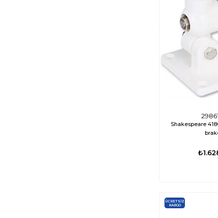
2986
Shakespeare 418
brak
₺1.62
ÜCRETSIZ
KARGO