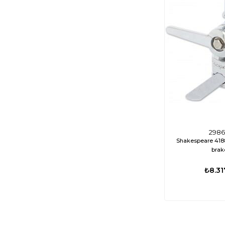
2986
Shakespeare 418
brak
₺8.31