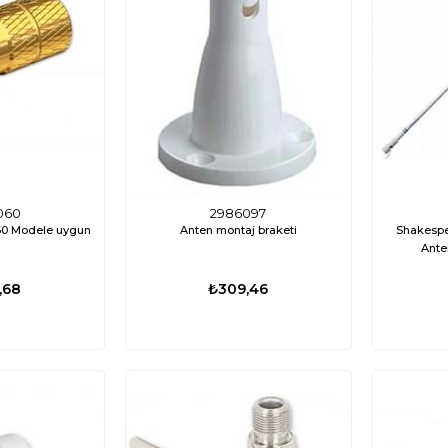
060
2986097
ör TV-1060 Modele uygun
Anten montaj braketi
Shakespe
Ante
,68
₺309,46