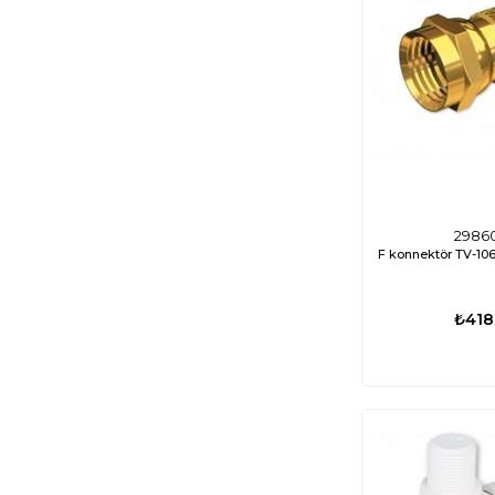
2986
F konnekt
₺418