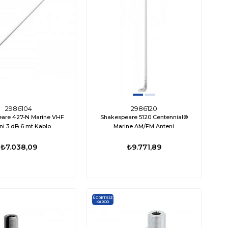
2986104
2986120
are 427-N Marine VHF
Shakespeare 5120 Centennial®
ni 3 dB 6 mt Kablo
Marine AM/FM Anteni
₺7.038,09
₺9.771,89
ÜCRETSIZ
KARGO