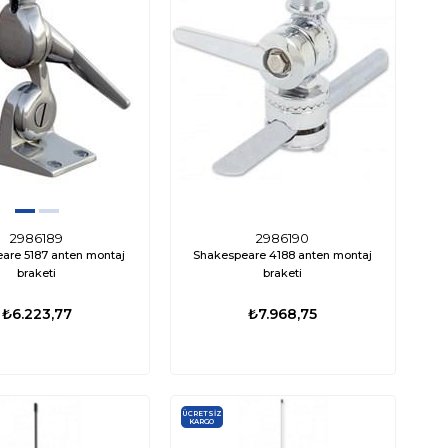
2986189
2986190
are 5187 anten montaj
Shakespeare 4188 anten montaj
braketi
braketi
₺6.223,77
₺7.968,75
ÜCRETSIZ
KARGO