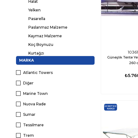
Halat
Yelken
Pasarella
Paslanmaz Malzeme
Kaymaz Malzeme
Koç Boynuzu
1036
Kurtağzı
Güneşlik Tente Yel
MARKA
Mapa
260 
Menteşe
Atlantic Towers
₺5.76
Kürek/Iskarmoz
Diğer
Bağlantı ve Montaj Elemanları
Marine Town
Dolum Ağzı
Nuova Rade
Çıpa İpi
ÜCRETSIZ
KARGO
Döşemelik
Sumar
Merdiven
Tessilmare
Tahliye Borusu - Firar - Miçoz
Trem