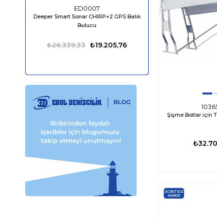
ED0007
ED04
Deeper Smart Sonar CHIRP+2 GPS Balık
Bluefin LED Piranha P
Bulucu
1610 Lümen
₺26.339,33
₺19.205,76
₺13.849,98
1036
Şişme Botlar için 
₺32.7
ÜCRETSIZ
KARGO