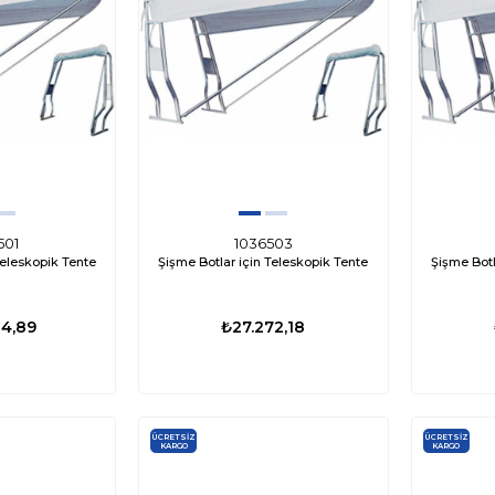
01
ED0417
3 Su Altı Lambası
Labarka Uzaktan Kumandalı LED
Attwood Tsu
-Beyaz
Projektör 12/24V 60W Beyaz (Flaş/SOS)
₺8.976,84
₺15.939,33
₺13.282,77
₺4.3
501
1036503
Teleskopik Tente
Şişme Botlar için Teleskopik Tente
Şişme Botl
04,89
₺27.272,18
ÜCRETSIZ
ÜCRETSIZ
KARGO
KARGO