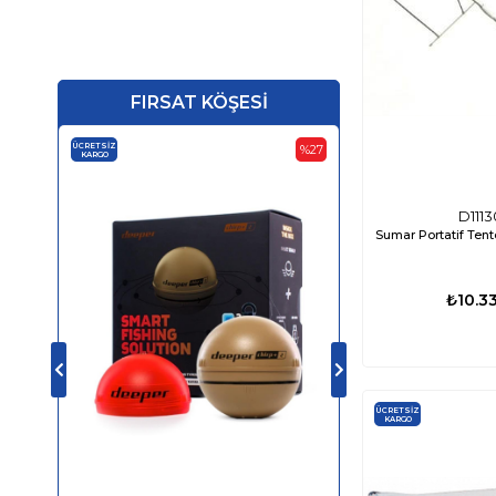
Plastik Kapak - Dolap - Yuva
Bayrak ve Bayrak Direği
Klips
Kakıç
FIRSAT KÖŞESİ
Rüzgar Yön Göstergesi
ÜCRETSIZ
ÜCRETSIZ
%27
KARGO
KARGO
Masa ve Sandalye
Bardaklık
D1113
Aksesuar
Sumar Portatif Ten
‹
₺10.33
›
ÜCRETSIZ
KARGO