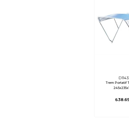
D1143
Trem Portatif 
245x235x
₺38.6