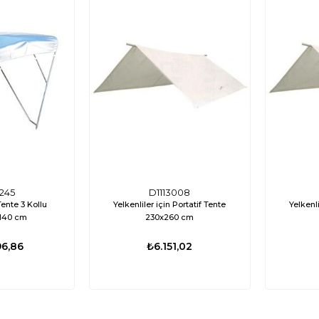
245
D1113008
Tente 3 Kollu
Yelkenliler için Portatif Tente
Yelkenli
140 cm
230x260 cm
96,86
₺6.151,02