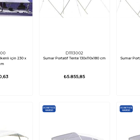
100
D1113002
kenli için 230 x
Sumar Portatif Tente 130x110x180 cm
Sumar Porta
cm
0,63
₺5.855,85
ÜCRETSIZ
ÜCRETSIZ
KARGO
KARGO