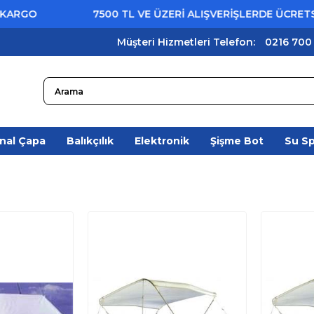
7500 TL VE ÜZERİ ALIŞVERİŞLERDE ÜCRETSİZ KA
Müşteri Hizmetleri Telefon:
0216 700
nal Çapa
Balıkçılık
Elektronik
Şişme Bot
Su S