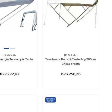
ED0667
000-16110-001
nami Mk2 Livar Pompası 800
Lowrance Eagle 4X Balık Bulucu Türkçe
GPH 12V
Menü
29,53
₺3.676,53
₺12.972,12
₺9.602,88
1036504
1036845
ar için Teleskopik Tente
Tessilmare Portatif Tente Boy:200cm
En:165-175cm
₺27.272,18
₺73.256,26
ÜCRETSIZ
KARGO