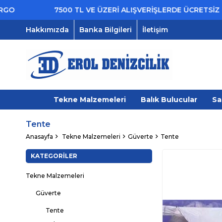
7500 TL VE ÜZERİ ALIŞVERİŞLERDE ÜCRETSİZ KARGO
Hakkımızda
Banka Bilgileri
İletişim
Tekne Malzemeleri
Balık Bulucular
Sa
Tente
Anasayfa
Tekne Malzemeleri
Güverte
Tente
KATEGORILER
Tekne Malzemeleri
Güverte
Tente