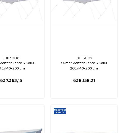
%15
D1113006
D1113007
ortatif Tente 3 Kollu
Sumar Portatif Tente 3 Kollu
45x140x200 cm
260x140x200 cm
₺37.363,15
₺38.158,21
TÜKENDI
ÜCRETSIZ
KARGO