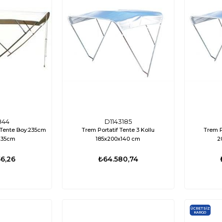
844
D1143185
f Tente Boy:235cm
Trem Portatif Tente 3 Kollu
Trem P
235cm
185x200x140 cm
2
6,26
₺64.580,74
ÜCRETSIZ
KARGO