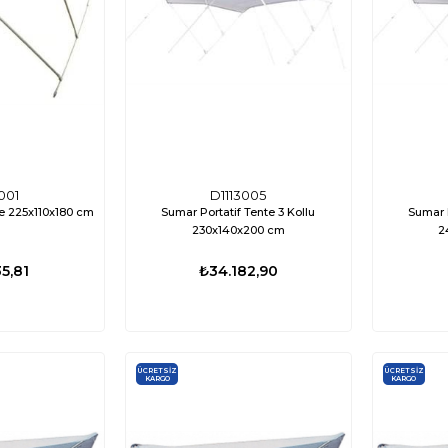
ÜCRETSIZ
%35
%17
KARGO
001
D1113005
te 225x110x180 cm
Sumar Portatif Tente 3 Kollu
Sumar P
230x140x200 cm
2
5,81
₺34.182,90
ÜCRETSIZ
ÜCRETSIZ
KARGO
KARGO