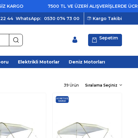
RGO
7500 TL VE ÜZERİ ALIŞVERİŞLERDE ÜCRETSİZ 
 22 44
WhatsApp:
0530 074 73 00
Kargo Takibi
Sepetim
poru
Elektrikli Motorlar
Deniz Motorları
39 Ürün
ÜCRETSIZ
KARGO