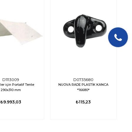
D1113009
D0735680
ler için Portatif Tente
NUOVA RADE PLASTİK KANCA
290x310 mm
*16680*
₺9.993,03
₺115,23