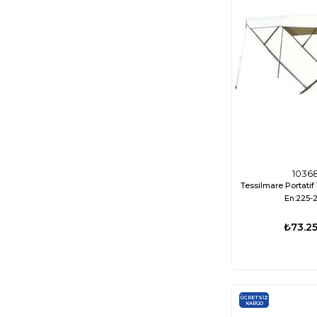
1036
Tessilmare Portati
En:225-
₺73.25
ÜCRETSIZ
KARGO