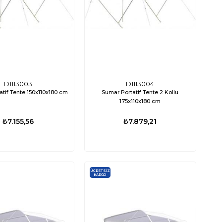
D1113003
D1113004
tif Tente 150x110x180 cm
Sumar Portatif Tente 2 Kollu
175x110x180 cm
₺7.155,56
₺7.879,21
ÜCRETSIZ
KARGO