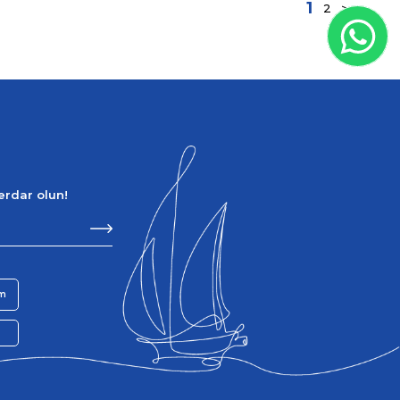
1
2
>
berdar olun!
im