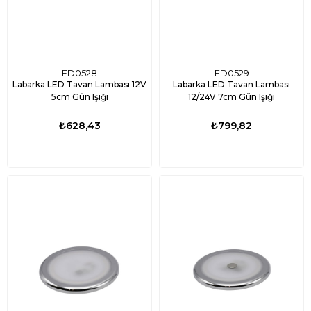
ED0528
ED0529
Labarka LED Tavan Lambası 12V
Labarka LED Tavan Lambası
5cm Gün Işığı
12/24V 7cm Gün Işığı
₺628,43
₺799,82