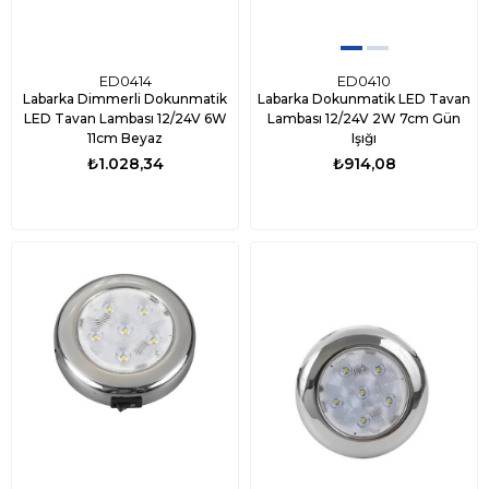
ED0414
ED0410
Labarka Dimmerli Dokunmatik
Labarka Dokunmatik LED Tavan
LED Tavan Lambası 12/24V 6W
Lambası 12/24V 2W 7cm Gün
11cm Beyaz
Işığı
₺1.028,34
₺914,08