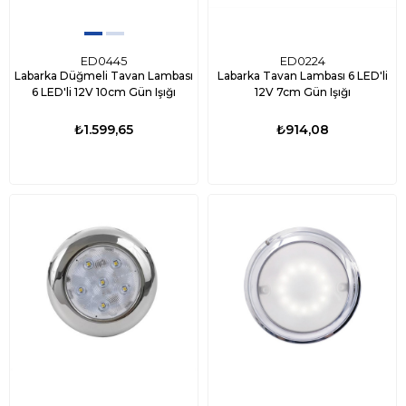
ED0445
ED0224
Labarka Düğmeli Tavan Lambası
Labarka Tavan Lambası 6 LED'li
6 LED'li 12V 10cm Gün Işığı
12V 7cm Gün Işığı
₺1.599,65
₺914,08