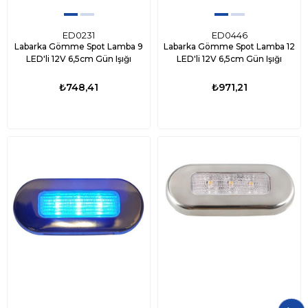
ED0231
ED0446
Labarka Gömme Spot Lamba 9
Labarka Gömme Spot Lamba 12
LED'li 12V 6,5cm Gün Işığı
LED'li 12V 6,5cm Gün Işığı
₺748,41
₺971,21