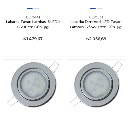
ED0441
ED0531
Labarka Tavan Lambası 6 LED'li
Labarka Dimmerli LED Tavan
12V 10cm Gün Işığı
Lambası 12/24V 17cm Gün Işığı
₺1.479,67
₺2.056,69