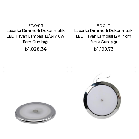
ED0415
ED0411
Labarka Dimmerli Dokunmatik
Labarka Dimmerli Dokunmatik
LED Tavan Lambası 12/24V 6W
LED Tavan Lambası 12V 14cm
11cm Gün Işığı
Sıcak Gün Işığı
₺1.028,34
₺1.199,73