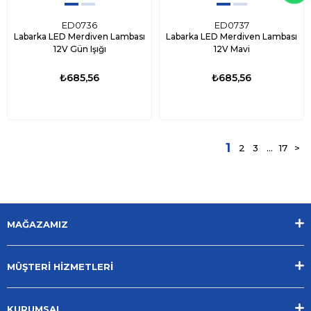
ED0736
ED0737
Labarka LED Merdiven Lambası
Labarka LED Merdiven Lambası
12V Gün Işığı
12V Mavi
₺685,56
₺685,56
1
2
3
...
17
>
MAĞAZAMIZ
MÜŞTERİ HİZMETLERİ
KURUMSAL