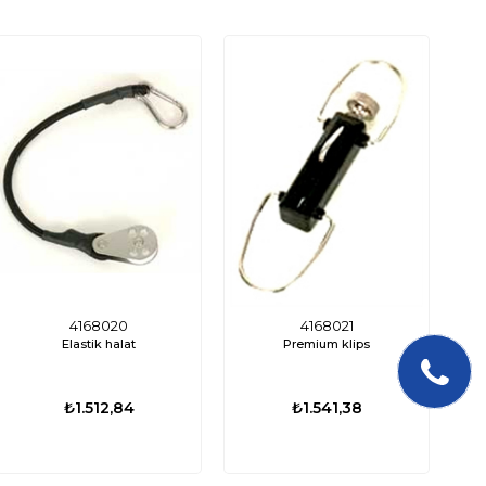
4168020
4168021
Elastik halat
Premium klips
₺1.512,84
₺1.541,38