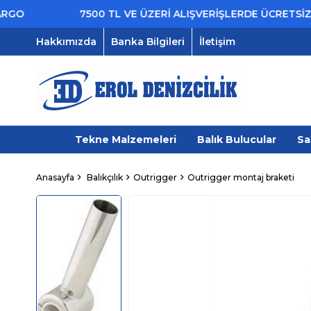
7500 TL VE ÜZERİ ALIŞVERİŞLERDE ÜCRETSİZ KAR
Hakkımızda
Banka Bilgileri
İletişim
Tekne Malzemeleri
Balık Bulucular
Sa
Anasayfa
Balıkçılık
Outrigger
Outrigger montaj braketi