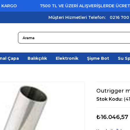
GO
7500 TL VE ÜZERİ ALIŞVERİŞLERDE ÜCRETSİZ 
Müşteri Hizmetleri Telefon:
0216 700
nal Çapa
Balıkçılık
Elektronik
Şişme Bot
Su S
Outrigger m
Stok Kodu
(4
₺16.046,57