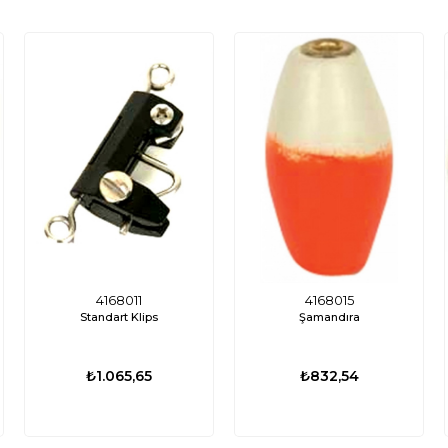
4168011
4168015
Standart Klips
Şamandıra
₺1.065,65
₺832,54