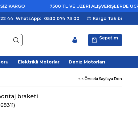
KARGO
7500 TL VE ÜZERİ ALIŞVERİŞLERDE ÜCRETS
 22 44
WhatsApp:
0530 074 73 00
Kargo Takibi
Sepetim
poru
Elektrikli Motorlar
Deniz Motorları
< < Önceki Sayfaya Dön
ontaj braketi
168311)