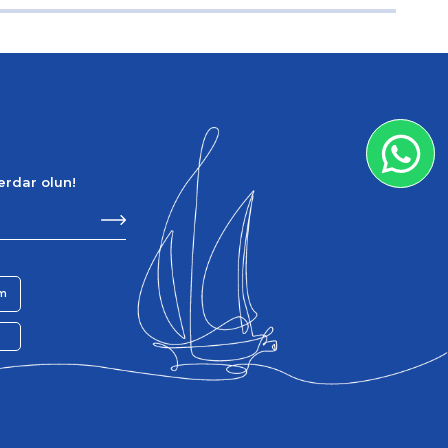
berdar olun!
im