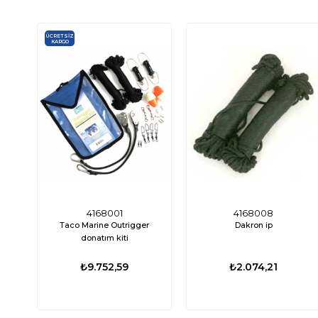
ÜCRETSIZ
KARGO
4168001
4168008
Taco Marine Outrigger
Dakron ip
donatım kiti
₺9.752,59
₺2.074,21