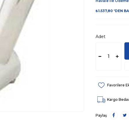
Havale ile Ödeme
₺1.537,80
'DEN B
Adet
Favorilere E
Kargo Beda
Paylaş