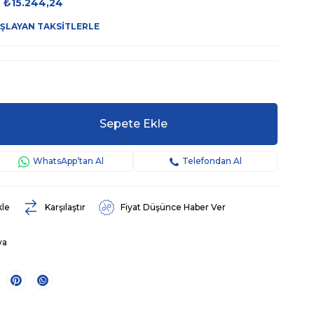
₺15.244,24
AŞLAYAN TAKSITLERLE
WhatsApp’tan Al
Telefondan Al
kle
Karşılaştır
Fiyat Düşünce Haber Ver
va