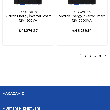
D1564081.S
D1564083.S
Victron Energy İnvertör Smart
Victron Energy İnvertör Smart
12V-1600VA
12V-2000VA
₺41.274,27
₺46.739,14
1
2
3
...
8
>
MAĞAZAMIZ
MÜŞTERİ HİZMETLERİ