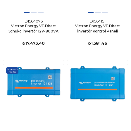
D1564076
D1564151
Victron Energy VE.Direct
Victron Energy VE.Direct
Schuko İnvertör 12V-800VA
İnvertör Kontrol Paneli
₺17.473,40
₺1.581,46
ÜCRETSIZ
KARGO