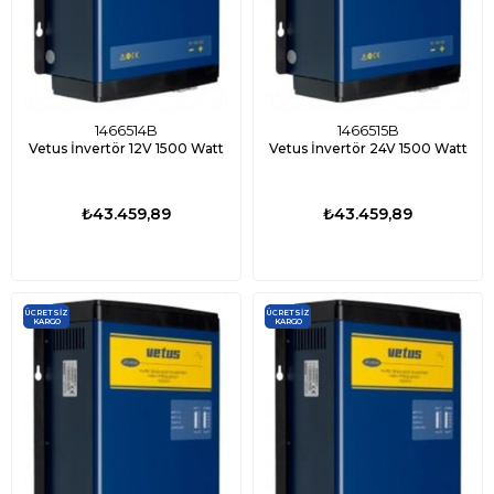
1466514B
1466515B
Vetus İnvertör 12V 1500 Watt
Vetus İnvertör 24V 1500 Watt
₺43.459,89
₺43.459,89
ÜCRETSIZ
ÜCRETSIZ
KARGO
KARGO