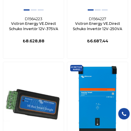
D1564223
D1564227
Victron Energy VE.Direct
Victron Energy VE.Direct
Schuko İnvertör 12V-375VA
Schuko İnvertör 12V-250VA
₺8.628,88
₺6.687,44
ÜCRETSIZ
KARGO