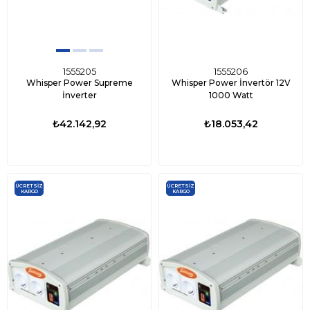
1555205
1555206
Whisper Power Supreme
Whisper Power İnvertör 12V
İnverter
1000 Watt
₺42.142,92
₺18.053,42
ÜCRETSIZ
ÜCRETSIZ
KARGO
KARGO