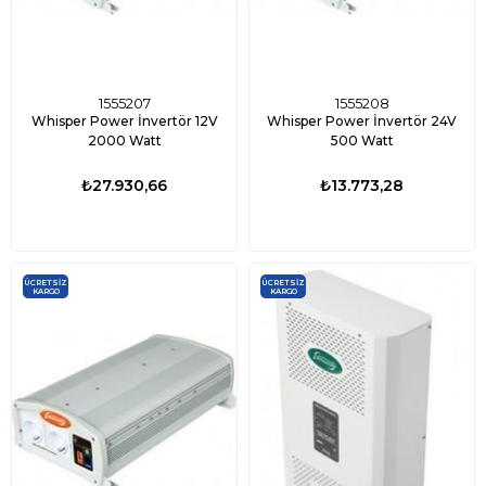
1555207
1555208
Whisper Power İnvertör 12V
Whisper Power İnvertör 24V
2000 Watt
500 Watt
₺27.930,66
₺13.773,28
ÜCRETSIZ
ÜCRETSIZ
KARGO
KARGO