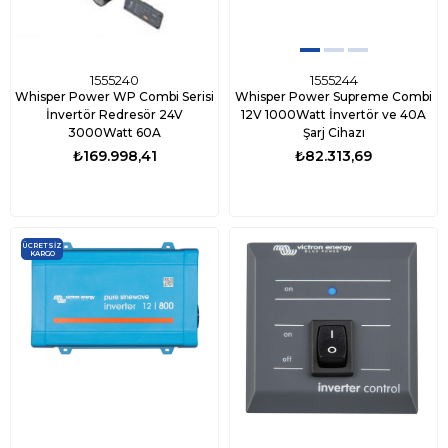
1555240
1555244
Whisper Power WP Combi Serisi
Whisper Power Supreme Combi
İnvertör Redresör 24V
12V 1000Watt İnvertör ve 40A
3000Watt 60A
Şarj Cihazı
₺169.998,41
₺82.313,69
ÜCRETSIZ
KARGO