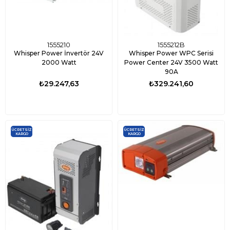
1555210
1555212B
Whisper Power İnvertör 24V
Whisper Power WPC Serisi
2000 Watt
Power Center 24V 3500 Watt
90A
₺29.247,63
₺329.241,60
ÜCRETSIZ
ÜCRETSIZ
KARGO
KARGO