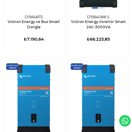
D1564872
D1564086.S
Victron Energy ve Bus Smart
Victron Energy İnvertör Smart
Dongle
24V-3000VA
₺7.190,64
₺66.225,85
ÜCRETSIZ
ÜCRETSIZ
KARGO
KARGO