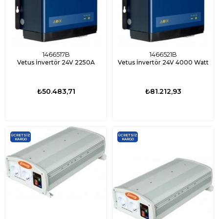
1466517B
1466521B
Vetus İnvertör 24V 2250A
Vetus İnvertör 24V 4000 Watt
₺50.483,71
₺81.212,93
ÜCRETSIZ
ÜCRETSIZ
KARGO
KARGO