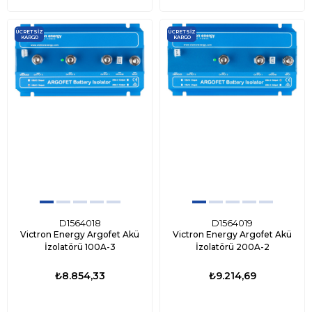
ÜCRETSIZ
ÜCRETSIZ
KARGO
KARGO
D1564018
D1564019
Victron Energy Argofet Akü
Victron Energy Argofet Akü
İzolatörü 100A-3
İzolatörü 200A-2
₺8.854,33
₺9.214,69