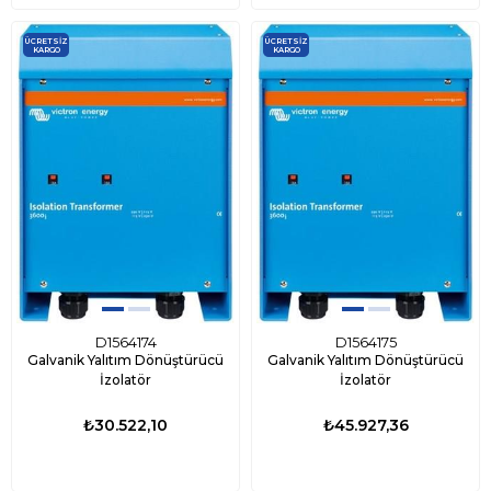
ÜCRETSIZ
ÜCRETSIZ
KARGO
KARGO
D1564174
D1564175
Galvanik Yalıtım Dönüştürücü
Galvanik Yalıtım Dönüştürücü
İzolatör
İzolatör
₺30.522,10
₺45.927,36