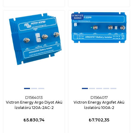
ÜCRETSIZ
KARGO
D1564013
D1564017
Victron Energy Argo Diyot Akü
Victron Energy Argofet Akü
İzolatörü 120A-2AC-2
İzolatörü 100A-2
₺5.830,74
₺7.702,35