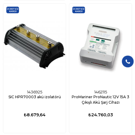
ÜCRETSIZ
ÜCRETSIZ
KARGO
KARGO
1436925
1462115
SIC HPR70003 akü izolatörü
ProMariner ProNautic 12V 15A 3
Çıkışlı Akü Şarj Cihazı
₺8.679,64
₺24.760,03