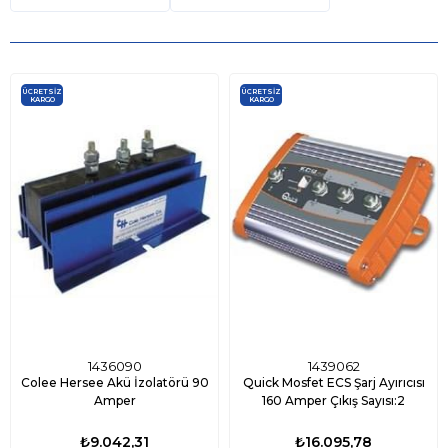
ÜCRETSIZ
ÜCRETSIZ
KARGO
KARGO
1436090
1439062
Colee Hersee Akü İzolatörü 90
Quick Mosfet ECS Şarj Ayırıcısı
Amper
160 Amper Çıkış Sayısı:2
₺9.042,31
₺16.095,78