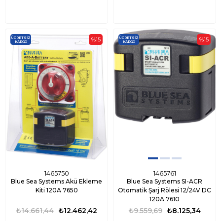
ÜCRETSIZ
ÜCRETSIZ
%15
%15
KARGO
KARGO
1465750
1465761
Blue Sea Systems Akü Ekleme
Blue Sea Systems SI-ACR
Kiti 120A 7650
Otomatik Şarj Rölesi 12/24V DC
120A 7610
₺14.661,44
₺12.462,42
₺9.559,69
₺8.125,34