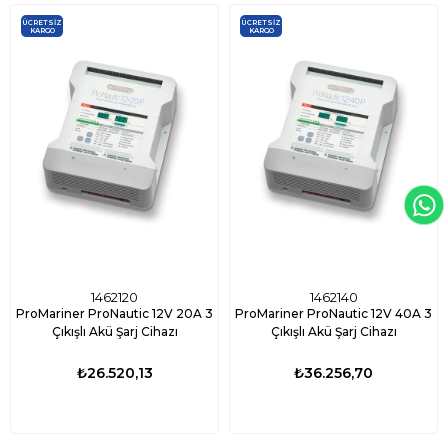
ÜCRETSIZ
ÜCRETSIZ
KARGO
KARGO
1462120
1462140
ProMariner ProNautic 12V 20A 3
ProMariner ProNautic 12V 40A 3
Çıkışlı Akü Şarj Cihazı
Çıkışlı Akü Şarj Cihazı
₺26.520,13
₺36.256,70