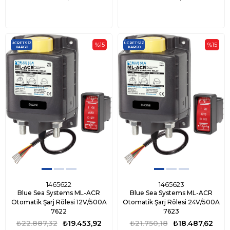
ÜCRETSIZ
ÜCRETSIZ
%15
%15
KARGO
KARGO
1465622
1465623
Blue Sea Systems ML-ACR
Blue Sea Systems ML-ACR
Otomatik Şarj Rölesi 12V/500A
Otomatik Şarj Rölesi 24V/500A
7622
7623
₺22.887,32
₺19.453,92
₺21.750,18
₺18.487,62