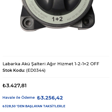
Labarka Akü Şalteri Ağır Hizmet 1-2-1+2 OFF
Stok Kodu
(ED0344)
₺3.427,81
₺3.256,42
Havale ile Ödeme
₺328,50
'DEN BAŞLAYAN TAKSITLERLE