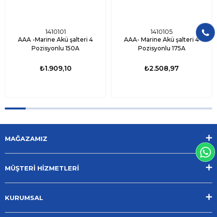
1410101
1410105
AAA -Marine Akü şalteri 4
AAA- Marine Akü şalteri 4
Pozisyonlu 150A
Pozisyonlu 175A
₺1.909,10
₺2.508,97
MAĞAZAMIZ
MÜŞTERİ HİZMETLERİ
KURUMSAL