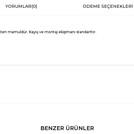
YORUMLAR
(0)
ÖDEME SEÇENEKLERI
kten mamuldür. Kayış ve montaj ekipmanı standarttır.
BENZER ÜRÜNLER