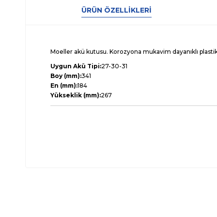
ÜRÜN ÖZELLIKLERI
Moeller akü kutusu. Korozyona mukavim dayanıklı plasti
Uygun Akü Tipi:
27-30-31
Boy (mm):
341
En (mm):
184
Yükseklik (mm):
267