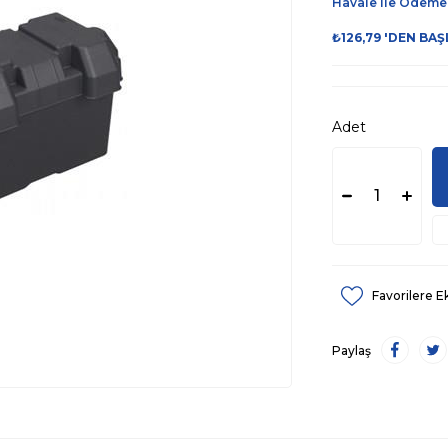
Havale ile Ödeme
₺126,79
'DEN BAŞ
Adet
Favorilere E
Paylaş