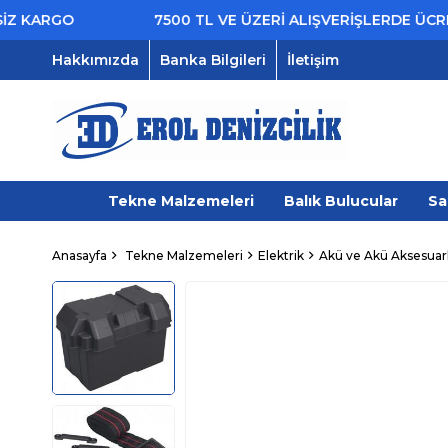
KARGO
7500 TL VE ÜZERİ ALIŞVERİŞLERDE ÜCRETSİ
Hakkımızda
Banka Bilgileri
İletişim
Tekne Malzemeleri
Balık Bulucular
Sa
Anasayfa
Tekne Malzemeleri
Elektrik
Akü ve Akü Aksesuarl