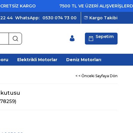
TSİZ KARGO
7500 TL VE ÜZERİ ALIŞVERİŞLERDE Ü
 22 44
WhatsApp:
0530 074 73 00
Kargo Takibi
Sepetim
poru
Elektrikli Motorlar
Deniz Motorları
< < Önceki Sayfaya Dön
 kutusu
478259)