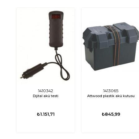
1410342
1413065
Dijital akü testi
Attwood plastik akü kutusu
₺1.151,71
₺845,99