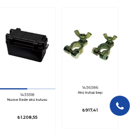
ÜCRE
KA
1436386
Akü kutup başı
1435518
Nuova Rade akü kutusu
₺917,41
₺1.208,55