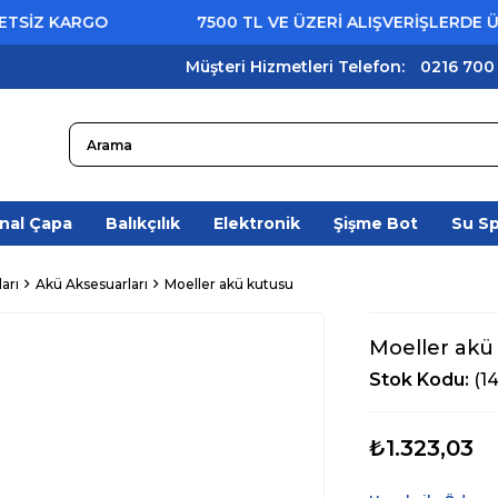
Z KARGO
7500 TL VE ÜZERİ ALIŞVERİŞLERDE ÜCRE
Müşteri Hizmetleri Telefon:
0216 700
nal Çapa
Balıkçılık
Elektronik
Şişme Bot
Su S
arı
Akü Aksesuarları
Moeller akü kutusu
Moeller akü
Stok Kodu
(1
₺1.323,03