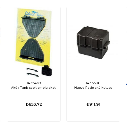
1435469
1435508
Akü / Tank sabitleme braketi
Nuova Rade akü kutusu
₺653,72
₺911,91