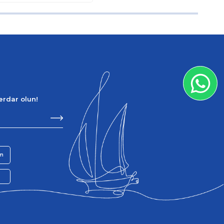
berdar olun!
im