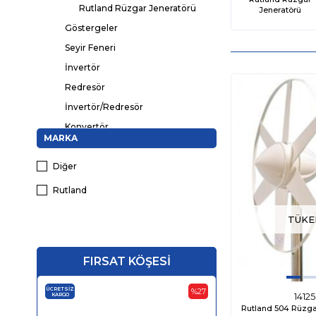
Rutland Rüzgar Jeneratörü
Jeneratörü
Göstergeler
Seyir Feneri
İnvertör
Redresör
İnvertör/Redresör
Konvertör
MARKA
DC-DC Konvertörler
Diğer
DC-DC Akü Şarj Cihazları
MPPT Solar Şarj Kontrol Cihazları
Rutland
İzolatör
TÜKE
Dış Aydınlatma
İç Aydınlatma
FIRSAT KÖŞESİ
Klima
Kontak Anahtarı
ÜCRETSIZ
ÜCRETSIZ
%27
KARGO
KARGO
1412
Çakmak ve USB
Rutland 504 Rüzga