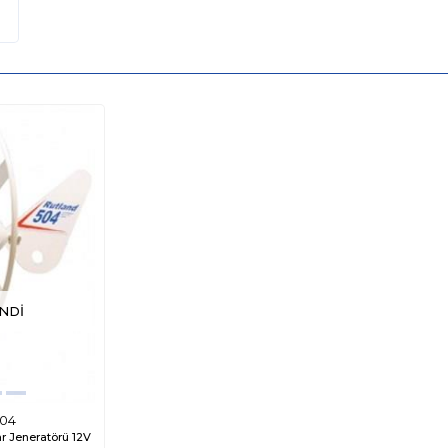
NDI
ÜCRETSIZ
%35
%17
KARGO
504
r Jeneratörü 12V