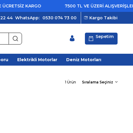
CRETSİZ KARGO
7500 TL VE ÜZERİ ALIŞVERİŞLERD
 22 44
WhatsApp:
0530 074 73 00
Kargo Takibi
Sepetim
poru
Elektrikli Motorlar
Deniz Motorları
1 Ürün