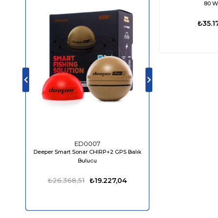
80 W
Akü ve Akü Aksesuarları
Devre Elemanları
₺35.17
Fiş ve Priz
‹
Jeneratör
›
Sahil Besleme Ekipmanı
Sigorta, Switch ve Aksesuarları
Ölçüm Ekipmanları
Silecek
Korna
Sis Kornası
ED0007
ED04
Deeper Smart Sonar CHIRP+2 GPS Balık
Bluefin LED Piranha P
Bulucu
1610 Lümen
₺26.368,51
₺19.227,04
₺13.861,50
₺