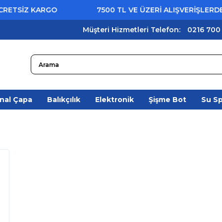
TSİZ KARGO
7500 TL VE ÜZERİ ALIŞVERİŞLERDE Ü
Müşteri Hizmetleri Telefon:
0216 700
nal Çapa
Balıkçılık
Elektronik
Şişme Bot
Su S