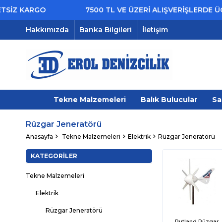
Z KARGO
7500 TL VE ÜZERİ ALIŞVERİŞLERDE ÜCRE
Hakkımızda
Banka Bilgileri
İletişim
Tekne Malzemeleri
Balık Bulucular
Sa
Rüzgar Jeneratörü
Anasayfa
Tekne Malzemeleri
Elektrik
Rüzgar Jeneratörü
KATEGORILER
Tekne Malzemeleri
Elektrik
Rüzgar Jeneratörü
Rutland Rüzgar