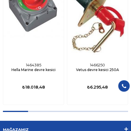
1464385
1466250
Hella Marine devre kesici
Vetus devre kesici 250A
₺18.018,48
₺6.295,48
MAĞAZAMIZ