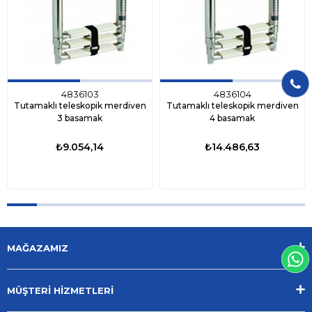
4836103
4836104
Tutamaklı teleskopik merdiven
Tutamaklı teleskopik merdiven
3 basamak
4 basamak
₺9.054,14
₺14.486,63
MAĞAZAMIZ
MÜŞTERİ HİZMETLERİ