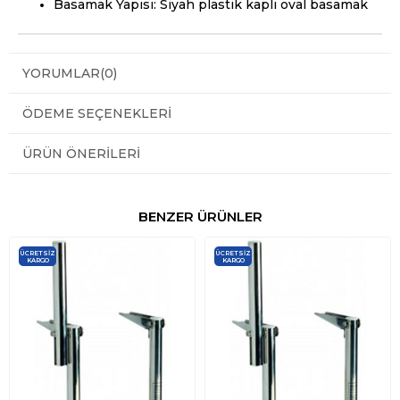
Basamak Yapısı: Siyah plastik kaplı oval basamak
YORUMLAR
(0)
ÖDEME SEÇENEKLERI
ÜRÜN ÖNERILERI
BENZER ÜRÜNLER
ÜCRETSIZ
ÜCRETSIZ
KARGO
KARGO