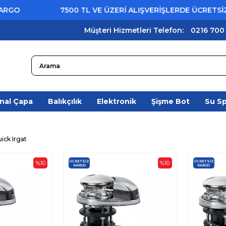
7500 TL VE ÜZERİ ALIŞVERİŞLERDE ÜCRETSİZ KARGO
Müşteri Hizmetleri Telefon:
0216 700
nal Çapa
Balıkçılık
Elektronik
Şişme Bot
Su S
ick Irgat
ÜCRETSIZ
ÜCRETSIZ
%10
%10
KARGO
KARGO