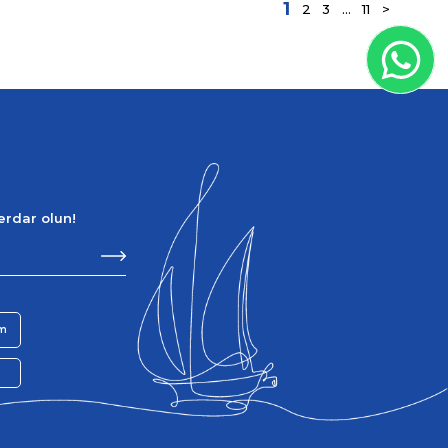
1
2
3
...
11
>
berdar olun!
im