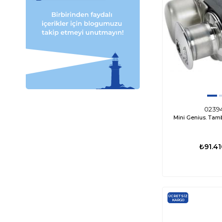
0239
Mini Genius. Tam
₺91.41
ÜCRETSIZ
KARGO