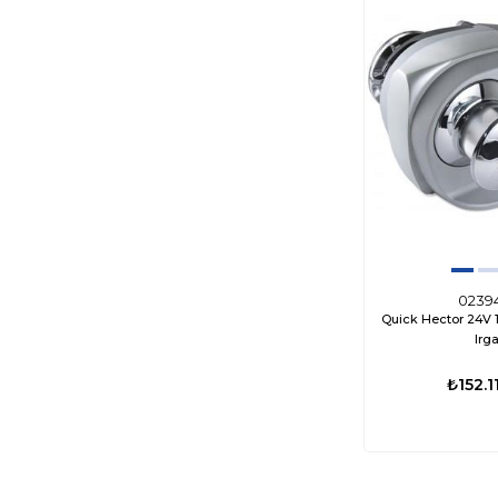
0239
Quick Hector 24V
Irga
₺152.1