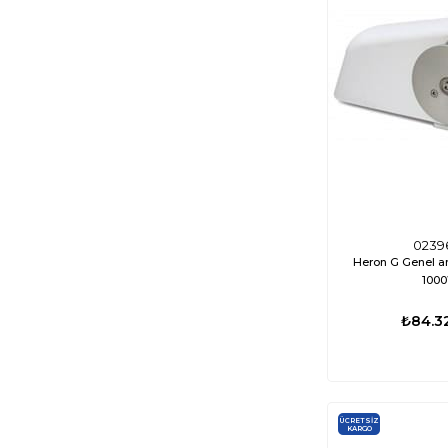
0239
Heron G Genel a
100
₺84.3
ÜCRETSIZ
KARGO