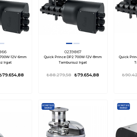
866
0239867
2 700W-12V-6mm
Quick Prince DP2 700W-12V-8mm
Quick Pri
z Irgat
Tambursuz Irgat
T
₺79.654,88
₺88.279,58
₺79.654,88
₺90.42
ÜCRETSIZ
ÜCRETSIZ
KARGO
KARGO
ÜCRETSIZ
%35
%17
KARGO