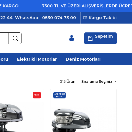
7500 TL VE ÜZERİ ALIŞVERİŞLERDE ÜCRETSİZ KAR
 22 44
WhatsApp:
0530 074 73 00
Kargo Takibi
Sepetim
poru
Elektrikli Motorlar
Deniz Motorları
215 Ürün
ÜCRETSIZ
%9
KARGO