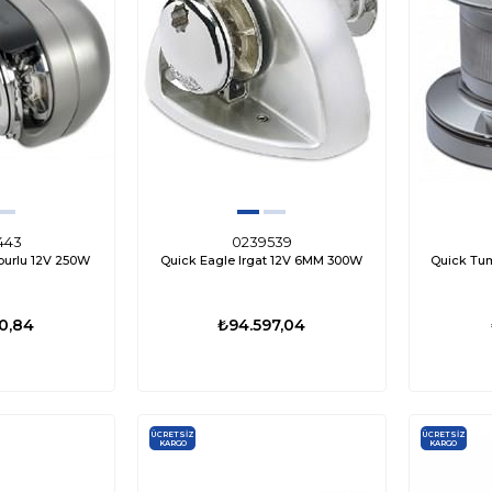
443
0239539
burlu 12V 250W
Quick Eagle Irgat 12V 6MM 300W
Quick Tum
0,84
₺94.597,04
ÜCRETSIZ
ÜCRETSIZ
KARGO
KARGO