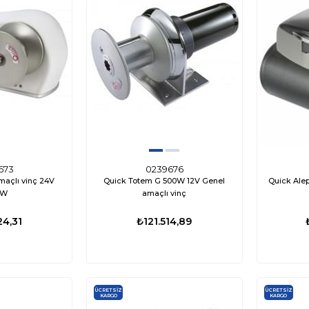
673
0239676
maçlı vinç 24V
Quick Totem G 500W 12V Genel
Quick Ale
0W
amaçlı vinç
24,31
₺121.514,89
ÜCRETSIZ
ÜCRETSIZ
KARGO
KARGO