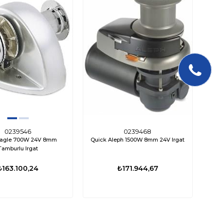
0239546
0239468
Eagle 700W 24V 8mm
Quick Aleph 1500W 8mm 24V Irgat
Tamburlu Irgat
₺163.100,24
₺171.944,67