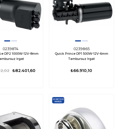
0239874
0239865
nce DP2 1000W-12V-8mm
Quick Prince DP1 500W-12V-6mm
ambursuz Irgat
Tambursuz Irgat
2,02
₺82.401,60
₺66.910,10
ÜCRETSIZ
KARGO
%15