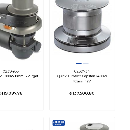
0239463
0239734
ph 1000W 8mm 12V Irgat
Quick Tumbler Capstan 1400W
105mm 12V
₺119.097,78
₺137.500,80
ÜCRETSIZ
KARGO