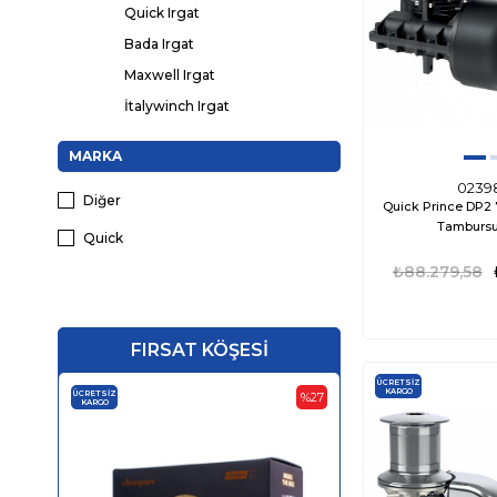
Quick Irgat
Bada Irgat
Maxwell Irgat
İtalywinch Irgat
MARKA
0239
Diğer
Quick Prince DP
Tambursu
Quick
₺88.279,58
FIRSAT KÖŞESİ
ÜCRETSIZ
KARGO
ÜCRETSIZ
ÜCRETSIZ
%27
KARGO
KARGO