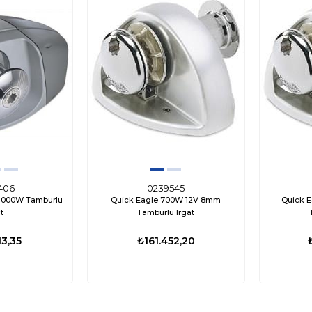
406
0239545
 1000W Tamburlu
Quick Eagle 700W 12V 8mm
Quick 
t
Tamburlu Irgat
13,35
₺161.452,20