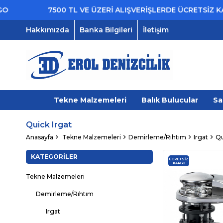
7500 TL VE ÜZERİ ALIŞVERİŞLERDE ÜCRETSİZ KARGO
Hakkımızda
Banka Bilgileri
İletişim
Tekne Malzemeleri
Balık Bulucular
Sa
Quick Irgat
Anasayfa
Tekne Malzemeleri
Demirleme/Rıhtım
Irgat
Qu
KATEGORILER
ÜCRETSIZ
KARGO
Tekne Malzemeleri
Demirleme/Rıhtım
Irgat