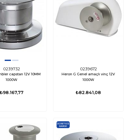
0239732
0239672
bler capstan 12V 10MM
Heron G Genel amaçlı vinç 12V
1000W
1000W
₺98.167,77
₺82.841,08
ÜCRETSIZ
KARGO