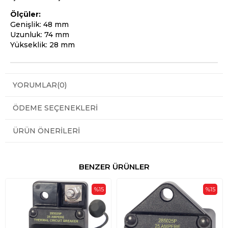
Ölçüler:
Genişlik: 48 mm
Uzunluk: 74 mm
Yükseklik: 28 mm
YORUMLAR
(0)
ÖDEME SEÇENEKLERI
ÜRÜN ÖNERILERI
BENZER ÜRÜNLER
%15
%15