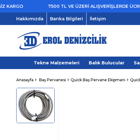
KARGO
7500 TL VE ÜZERİ ALIŞVERİŞLERDE ÜCRETS
Hakkımızda
Banka Bilgileri
İletişim
Tekne Malzemeleri
Balık Bulucular
Sa
Anasayfa
Baş Pervanesi
Quick Baş Pervane Ekipmanı
Quick