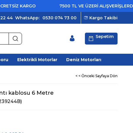
TSİZ KARGO
7500 TL VE ÜZERİ ALIŞVERİŞLERDE Ü
 22 44
WhatsApp:
0530 074 73 00
Kargo Takibi
Sepetim
poru
Elektrikli Motorlar
Deniz Motorları
< < Önceki Sayfaya Dön
ntı kablosu 6 Metre
239244B)