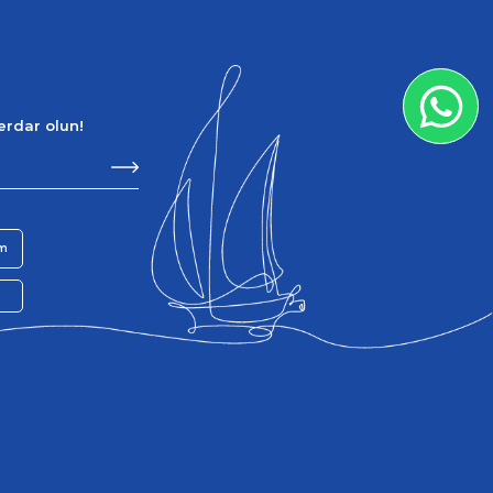
berdar olun!
im