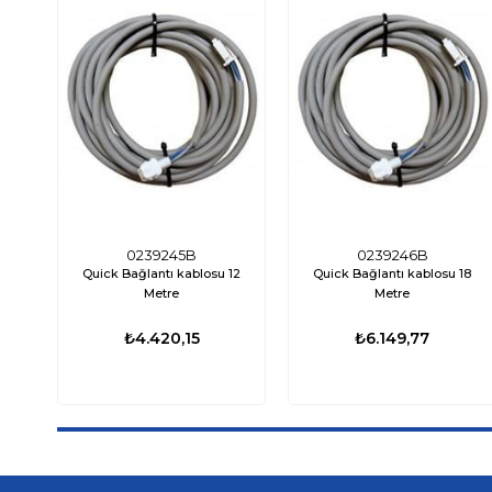
0239245B
0239246B
Quick Bağlantı kablosu 12
Quick Bağlantı kablosu 18
Metre
Metre
₺4.420,15
₺6.149,77