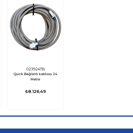
0239247B
Quick Bağlantı kablosu 24
Metre
₺8.126,49