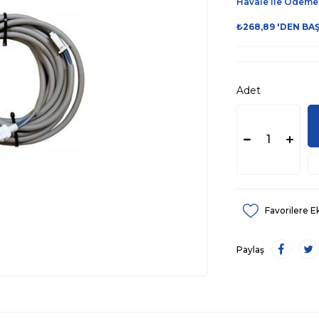
Havale ile Ödeme
₺268,89
'DEN BA
Adet
Favorilere E
Paylaş