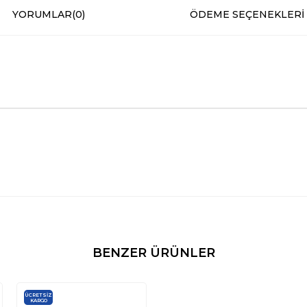
YORUMLAR
(0)
ÖDEME SEÇENEKLERI
BENZER ÜRÜNLER
ÜCRETSIZ
KARGO