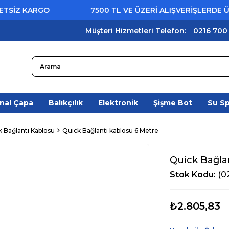
İZ KARGO
7500 TL VE ÜZERİ ALIŞVERİŞLERDE ÜCRE
Müşteri Hizmetleri Telefon:
0216 700
nal Çapa
Balıkçılık
Elektronik
Şişme Bot
Su S
 Bağlantı Kablosu
Quick Bağlantı kablosu 6 Metre
Quick Bağla
Stok Kodu
(0
₺2.805,83