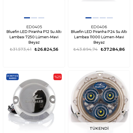
ED0405
ED0406
Bluefin LED Piranha P12 Su Altı
Bluefin LED Piranha P24 Su Altı
Lambası 7250 Lümen-Mavi
Lambası 11000 Lümen-Mavi
Beyaz
Beyaz
₺31.573,41
₺26.824,56
₺43.894,74
₺37.284,86
ÜCRETSIZ
%25
KARGO
TÜKENDI