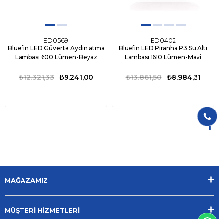
ED0569
ED0402
Bluefin LED Güverte Aydınlatma
Bluefin LED Piranha P3 Su Altı
Lambası 600 Lümen-Beyaz
Lambası 1610 Lümen-Mavi
₺12.321,33
₺9.241,00
₺13.861,50
₺8.984,31
1
MAĞAZAMIZ
MÜŞTERİ HİZMETLERİ