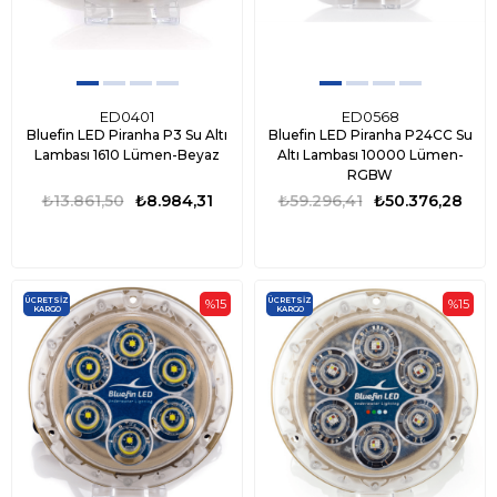
ED0401
ED0568
Bluefin LED Piranha P3 Su Altı
Bluefin LED Piranha P24CC Su
Lambası 1610 Lümen-Beyaz
Altı Lambası 10000 Lümen-
RGBW
₺13.861,50
₺8.984,31
₺59.296,41
₺50.376,28
ÜCRETSIZ
ÜCRETSIZ
%15
%15
KARGO
KARGO