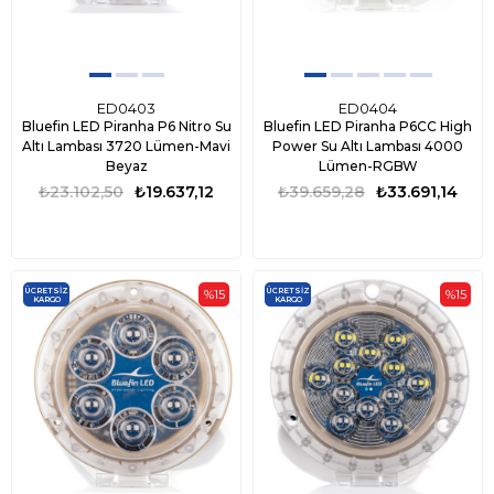
ED0403
ED0404
Bluefin LED Piranha P6 Nitro Su
Bluefin LED Piranha P6CC High
Altı Lambası 3720 Lümen-Mavi
Power Su Altı Lambası 4000
Beyaz
Lümen-RGBW
₺23.102,50
₺19.637,12
₺39.659,28
₺33.691,14
ÜCRETSIZ
ÜCRETSIZ
%15
%15
KARGO
KARGO