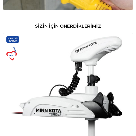
SİZİN İÇİN ÖNERDİKLERİMİZ
ÜCRETSIZ
KARGO
YENI
ÜRÜN