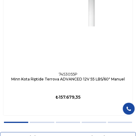
7453055P
Minn Kota Riptide Terrova ADVANCED 12V 55 LBS/60" Manuel
₺157.679,35